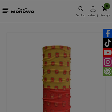
0
Szukaj
Zaloguj
Koszyk