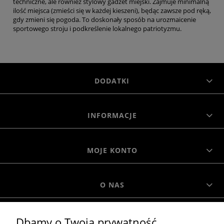
techniczne, ale również stylowy gadżet miejski. Zajmuje minimalną
ilość miejsca (zmieści się w każdej kieszeni), będąc zawsze pod ręką,
gdy zmieni się pogoda. To doskonały sposób na urozmaicenie
sportowego stroju i podkreślenie lokalnego patriotyzmu.
DODATKI
INFORMACJE
MOJE KONTO
O NAS
Dbamy o Twoją prywatność
MOROWO