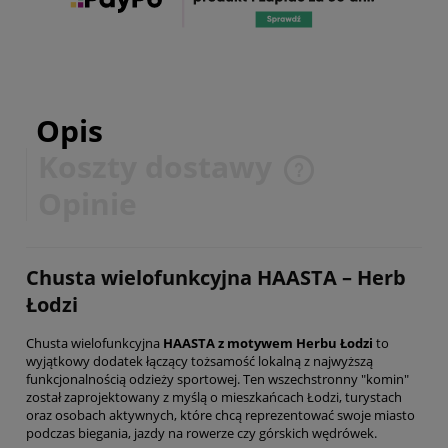
Opis
Koszty dostawy
Cena nie zawiera ewentualnych kosztów płatności
Opinie
Chusta wielofunkcyjna HAASTA – Herb
Łodzi
Chusta wielofunkcyjna
HAASTA z motywem Herbu Łodzi
to
wyjątkowy dodatek łączący tożsamość lokalną z najwyższą
funkcjonalnością odzieży sportowej. Ten wszechstronny "komin"
został zaprojektowany z myślą o mieszkańcach Łodzi, turystach
oraz osobach aktywnych, które chcą reprezentować swoje miasto
podczas biegania, jazdy na rowerze czy górskich wędrówek.