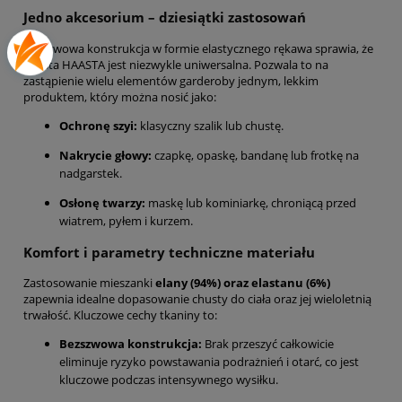
Jedno akcesorium – dziesiątki zastosowań
Bezszwowa konstrukcja w formie elastycznego rękawa sprawia, że
chusta HAASTA jest niezwykle uniwersalna. Pozwala to na
zastąpienie wielu elementów garderoby jednym, lekkim
produktem, który można nosić jako:
Ochronę szyi:
klasyczny szalik lub chustę.
Nakrycie głowy:
czapkę, opaskę, bandanę lub frotkę na
nadgarstek.
Osłonę twarzy:
maskę lub kominiarkę, chroniącą przed
wiatrem, pyłem i kurzem.
Komfort i parametry techniczne materiału
Zastosowanie mieszanki
elany (94%) oraz elastanu (6%)
zapewnia idealne dopasowanie chusty do ciała oraz jej wieloletnią
trwałość. Kluczowe cechy tkaniny to:
Bezszwowa konstrukcja:
Brak przeszyć całkowicie
eliminuje ryzyko powstawania podrażnień i otarć, co jest
kluczowe podczas intensywnego wysiłku.