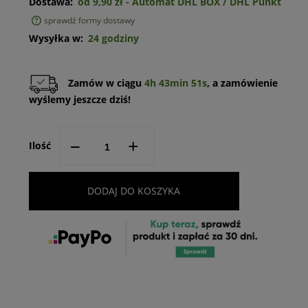
Dostawa:
od 9,90 zł
- Automat DHL BOX / DHL Punkt
sprawdź formy dostawy
Cena nie zawiera ewentualnych kosztów płatności
Wysyłka w:
24 godziny
Zamów w ciągu
4h 43min 50s
, a zamówienie
wyślemy jeszcze dziś!
--
+
Ilość
DODAJ DO KOSZYKA