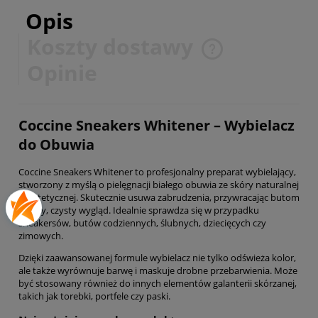
Opis
Koszty dostawy
Cena nie zawiera ewentualnych kosztów płatności
Opinie
Coccine Sneakers Whitener – Wybielacz
do Obuwia
Coccine Sneakers Whitener to profesjonalny preparat wybielający,
stworzony z myślą o pielęgnacji białego obuwia ze skóry naturalnej
i syntetycznej. Skutecznie usuwa zabrudzenia, przywracając butom
świeży, czysty wygląd. Idealnie sprawdza się w przypadku
sneakersów, butów codziennych, ślubnych, dziecięcych czy
zimowych.
Dzięki zaawansowanej formule wybielacz nie tylko odświeża kolor,
ale także wyrównuje barwę i maskuje drobne przebarwienia. Może
być stosowany również do innych elementów galanterii skórzanej,
takich jak torebki, portfele czy paski.