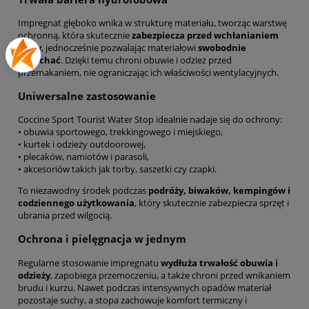
Impregnat głęboko wnika w strukturę materiału, tworząc warstwę
ochronną, która skutecznie
zabezpiecza przed wchłanianiem
wody
, jednocześnie pozwalając materiałowi
swobodnie
oddychać
. Dzięki temu chroni obuwie i odzież przed
przemakaniem, nie ograniczając ich właściwości wentylacyjnych.
Uniwersalne zastosowanie
Coccine Sport Tourist Water Stop idealnie nadaje się do ochrony:
• obuwia sportowego, trekkingowego i miejskiego,
• kurtek i odzieży outdoorowej,
• plecaków, namiotów i parasoli,
• akcesoriów takich jak torby, saszetki czy czapki.
To niezawodny środek podczas
podróży, biwaków, kempingów i
codziennego użytkowania
, który skutecznie zabezpiecza sprzęt i
ubrania przed wilgocią.
Ochrona i pielęgnacja w jednym
Regularne stosowanie impregnatu
wydłuża trwałość obuwia i
odzieży
, zapobiega przemoczeniu, a także chroni przed wnikaniem
brudu i kurzu. Nawet podczas intensywnych opadów materiał
pozostaje suchy, a stopa zachowuje komfort termiczny i