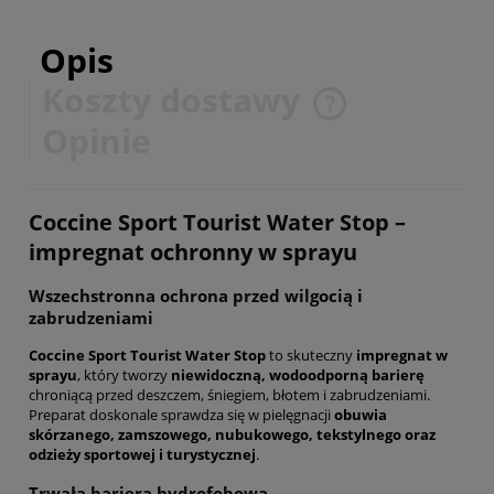
Opis
Koszty dostawy
Cena nie zawiera ewentualnych kosztów płatności
Opinie
Coccine Sport Tourist Water Stop –
impregnat ochronny w sprayu
Wszechstronna ochrona przed wilgocią i
zabrudzeniami
Coccine Sport Tourist Water Stop
to skuteczny
impregnat w
sprayu
, który tworzy
niewidoczną, wodoodporną barierę
chroniącą przed deszczem, śniegiem, błotem i zabrudzeniami.
Preparat doskonale sprawdza się w pielęgnacji
obuwia
skórzanego, zamszowego, nubukowego, tekstylnego oraz
odzieży sportowej i turystycznej
.
Trwała bariera hydrofobowa