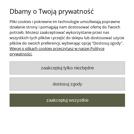
Dbamy o Twoją prywatność
MOROWO
Pliki cookies i pokrewne im technologie umożliwiają poprawne
działanie strony i pomagają nam dostosować ofertę do Twoich
WSZELKIE PRAWA ZASTRZEŻONE MOROWO © 2018
potrzeb. Możesz zaakceptować wykorzystanie przez nas
wszystkich tych plików i przejść do sklepu lub dostosować użycie
plików do swoich preferencji, wybierając opcję "Dostosuj zgody".
Więcej o plikach cookies przeczytasz w naszej Polityce
realizacja:
prywatności.
Sklep internetowy Shoper.pl
zaakceptuj tylko niezbędne
pokaż pełną wersję strony
NASZE ODZNAKI
dostosuj zgody
wyróżnienia są przyznawane przez
zaakceptuj wszystkie