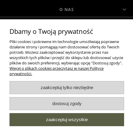
O NAS
Dbamy o Twoją prywatność
MOROWO
Pliki cookies i pokrewne im technologie umożliwiają poprawne
działanie strony i pomagają nam dostosować ofertę do Twoich
WSZELKIE PRAWA ZASTRZEŻONE MOROWO © 2018
potrzeb. Możesz zaakceptować wykorzystanie przez nas
wszystkich tych plików i przejść do sklepu lub dostosować użycie
plików do swoich preferencji, wybierając opcję "Dostosuj zgody".
Więcej o plikach cookies przeczytasz w naszej Polityce
realizacja:
prywatności.
Sklep internetowy Shoper.pl
zaakceptuj tylko niezbędne
pokaż pełną wersję strony
NASZE ODZNAKI
dostosuj zgody
wyróżnienia są przyznawane przez
zaakceptuj wszystkie