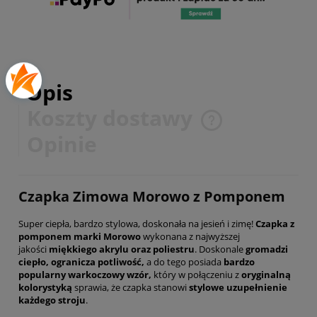
Opis
Koszty dostawy
Cena nie zawiera ewentualnych kosztów płatności
Opinie
Czapka Zimowa Morowo z Pomponem
Super ciepła, bardzo stylowa, doskonała na jesień i zimę!
Czapka z
pomponem marki Morowo
wykonana z najwyższej
jakości
miękkiego akrylu oraz poliestru
. Doskonale
gromadzi
ciepło, ogranicza potliwość,
a do tego posiada
bardzo
popularny warkoczowy wzór,
który w połączeniu z
oryginalną
kolorystyką
sprawia, że czapka stanowi
stylowe uzupełnienie
każdego stroju
.