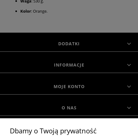
Waga
: 530 g.
Kolor
: Orange.
DODATKI
INFORMACJE
MOJE KONTO
O NAS
Dbamy o Twoją prywatność
MOROWO