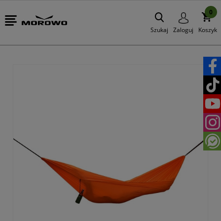
0
Szukaj
Zaloguj
Koszyk