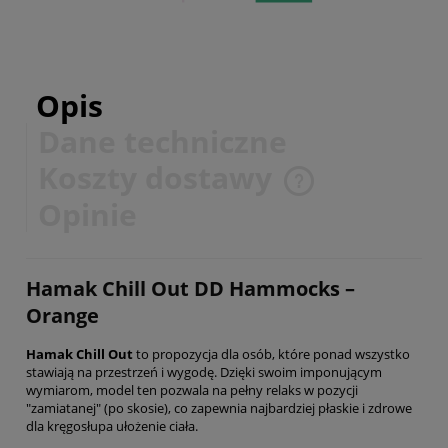
Opis
Dane techniczne
Koszty dostawy
Cena nie zawiera ewentualnych kosztów płatności
Opinie
Hamak Chill Out DD Hammocks –
Orange
Hamak Chill Out
to propozycja dla osób, które ponad wszystko
stawiają na przestrzeń i wygodę. Dzięki swoim imponującym
wymiarom, model ten pozwala na pełny relaks w pozycji
"zamiatanej" (po skosie), co zapewnia najbardziej płaskie i zdrowe
dla kręgosłupa ułożenie ciała.