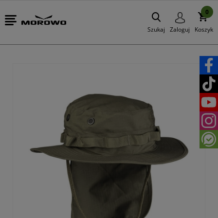
0
Szukaj
Zaloguj
Koszyk