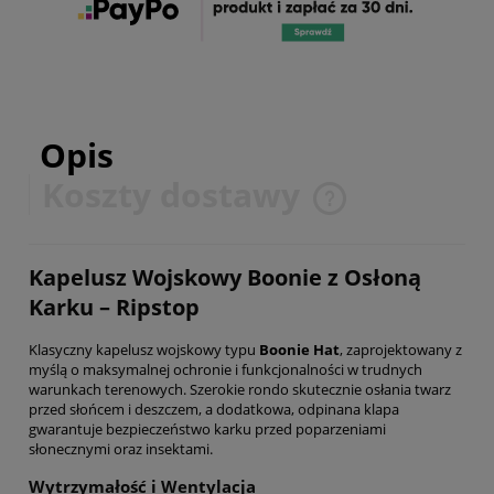
Opis
Koszty dostawy
Cena nie zawiera ewentualnych kosztów płatności
Kapelusz Wojskowy Boonie z Osłoną
Karku – Ripstop
Klasyczny kapelusz wojskowy typu
Boonie Hat
, zaprojektowany z
myślą o maksymalnej ochronie i funkcjonalności w trudnych
warunkach terenowych. Szerokie rondo skutecznie osłania twarz
przed słońcem i deszczem, a dodatkowa, odpinana klapa
gwarantuje bezpieczeństwo karku przed poparzeniami
słonecznymi oraz insektami.
Wytrzymałość i Wentylacja