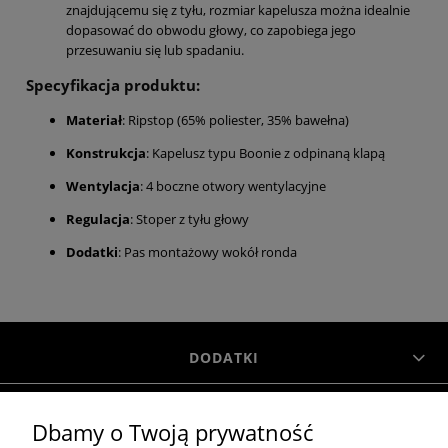
znajdującemu się z tyłu, rozmiar kapelusza można idealnie
dopasować do obwodu głowy, co zapobiega jego
przesuwaniu się lub spadaniu.
Specyfikacja produktu:
Materiał
: Ripstop (65% poliester, 35% bawełna)
Konstrukcja
: Kapelusz typu Boonie z odpinaną klapą
Wentylacja
: 4 boczne otwory wentylacyjne
Regulacja
: Stoper z tyłu głowy
Dodatki
: Pas montażowy wokół ronda
DODATKI
Dbamy o Twoją prywatność
INFORMACJE