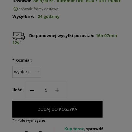
Dostawa:
od 9,90 zł
- Automat DHL BOX / DHL Punkt
sprawdź formy dostawy
Cena nie zawiera ewentualnych kosztów płatności
Wysyłka w:
24 godziny
Do ponownej wysyłki pozostało
16h 07min
12s
!
*
Rozmiar:
--
+
Ilość
DODAJ DO KOSZYKA
*
- Pole wymagane