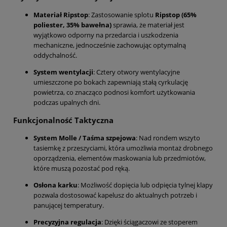
Materiał Ripstop
: Zastosowanie splotu
Ripstop (65%
poliester, 35% bawełna)
sprawia, że materiał jest
wyjątkowo odporny na przedarcia i uszkodzenia
mechaniczne, jednocześnie zachowując optymalną
oddychalność.
System wentylacji
: Cztery otwory wentylacyjne
umieszczone po bokach zapewniają stałą cyrkulację
powietrza, co znacząco podnosi komfort użytkowania
podczas upalnych dni.
Funkcjonalność Taktyczna
System Molle / Taśma szpejowa
: Nad rondem wszyto
tasiemkę z przeszyciami, która umożliwia montaż drobnego
oporządzenia, elementów maskowania lub przedmiotów,
które muszą pozostać pod ręką.
Osłona karku
: Możliwość dopięcia lub odpięcia tylnej klapy
pozwala dostosować kapelusz do aktualnych potrzeb i
panującej temperatury.
Precyzyjna regulacja
: Dzięki ściągaczowi ze stoperem