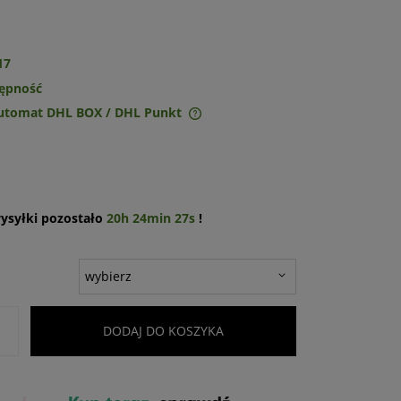
17
tępność
Automat DHL BOX / DHL Punkt
ie zawiera ewentualnych
w płatności
ysyłki pozostało
20h 24min 27s
!
+
DODAJ DO KOSZYKA