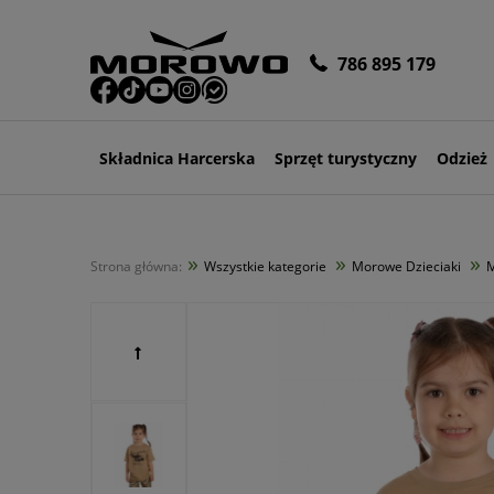
786 895 179
Składnica Harcerska
Sprzęt turystyczny
Odzież
»
»
»
Strona główna:
Wszystkie kategorie
Morowe Dzieciaki
M