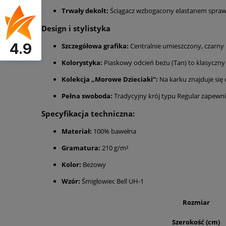
Trwały dekolt:
Ściągacz wzbogacony elastanem sprawia,
Design i stylistyka
4.9
Szczegółowa grafika:
Centralnie umieszczony, czarny
Kolorystyka:
Piaskowy odcień beżu (Tan) to klasyczny
Kolekcja „Morowe Dzieciaki”:
Na karku znajduje się 
Pełna swoboda:
Tradycyjny krój typu Regular zapewni
Specyfikacja techniczna:
Materiał:
100% bawełna
Gramatura:
210 g/m²
Kolor:
Beżowy
Wzór:
Śmigłowiec Bell UH-1
Rozmiar
Szerokość (cm)