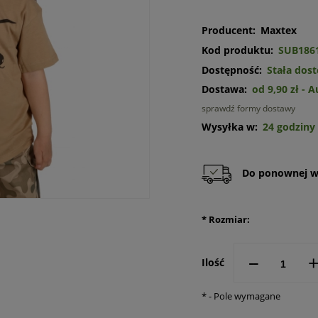
Producent:
Maxtex
Kod produktu:
SUB186
Dostępność:
Stała dos
Dostawa:
od 9,90 zł
- 
sprawdź formy dostawy
Cena n
Wysyłka w:
24 godziny
kosztó
Do ponownej w
*
Rozmiar:
--
Ilość
*
- Pole wymagane