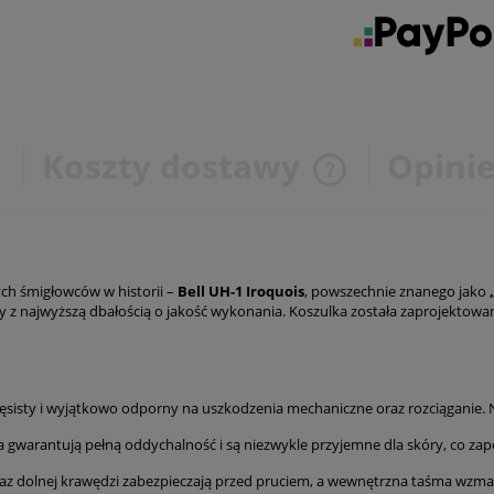
e
Koszty dostawy
Opini
Cena nie zawiera ewe
kosztów płatności
nych śmigłowców w historii –
Bell UH-1 Iroquois
, powszechnie znanego jako
y z najwyższą dbałością o jakość wykonania. Koszulka została zaprojektow
mięsisty i wyjątkowo odporny na uszkodzenia mechaniczne oraz rozciąganie. 
gwarantują pełną oddychalność i są niezwykle przyjemne dla skóry, co zape
 dolnej krawędzi zabezpieczają przed pruciem, a wewnętrzna taśma wzmacn