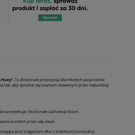
e
ntualnych
„Huey”
. To doskonała propozycja dla młodych pasjonatów
ana tak, aby sprostać wyzwaniom stawianym przez najbardziej
Nie prześwituje i doskonale zachowuje fason.
wnia komfort przez cały dzień.
iająca pod ściągaczem dba o stabilność konstrukcji.