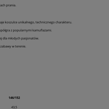
lach prania.
je koszulce unikalnego, technicznego charakteru.
współgra z popularnymi kamuflażami.
wej dla młodych pasjonatów.
 zabawy w terenie.
146/152
43,5