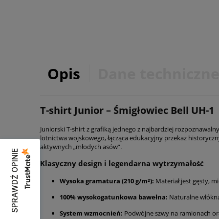
Opis
Dane techniczn
T-shirt Junior – Śmigłowiec Bell UH-1
Juniorski T-shirt z grafiką jednego z najbardziej rozpoznawal
lotnictwa wojskowego, łącząca edukacyjny przekaz historyczn
aktywnych „młodych asów”.
SPRAWDŹ OPINIE
Klasyczny design i legendarna wytrzymałość
Wysoka gramatura (210 g/m²):
Materiał jest gęsty, 
100% wysokogatunkowa bawełna:
Naturalne włókna 
System wzmocnień:
Podwójne szwy na ramionach oraz