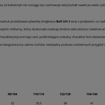
 że kołnierzyk nie rozciąga się i zachowuje swój kształt nawet po wielu cyk
 nadruk przedstawia sylwetkę śmigłowca
Bell UH-1
wraz z podpisem, co nada
 wybór militarny, który doskonale maskuje drobne zabrudzenia i świetnie 
charakterystyczne logo serii, podkreślające unikalny charakter linii odzieżo
a nieograniczony zakres ruchów, niezbędny podczas codziennych przygód i
98/104
110/116
122/128
134/140
32
35,5
38
41