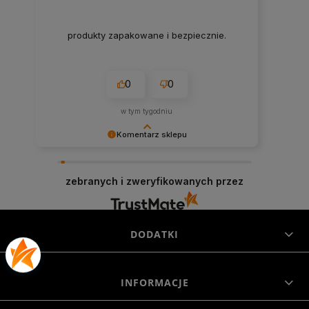
produkty zapakowane i bezpiecznie.
0
0
w tym tygodniu
Komentarz sklepu
Cieszymy się, że byliśmy pomocni! Mamy
szczerą nadzieję, że wspomnienia po zakupach
zebranych i zweryfikowanych przez
w naszym sklepie pozostaną z Tobą na dłużej. Z
serdecznymi pozdrowieniami, zespół Morowo
DODATKI
INFORMACJE