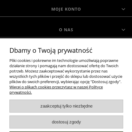
MOJE KONTO
O NAS
Dbamy o Twoją prywatność
MOROWO
Pliki cookies i pokrewne im technologie umożliwiają poprawne
działanie strony i pomagają nam dostosować ofertę do Twoich
WSZELKIE PRAWA ZASTRZEŻONE MOROWO © 2018
potrzeb. Możesz zaakceptować wykorzystanie przez nas
wszystkich tych plików i przejść do sklepu lub dostosować użycie
plików do swoich preferencji, wybierając opcję "Dostosuj zgody".
Więcej o plikach cookies przeczytasz w naszej Polityce
realizacja:
prywatności.
Sklep internetowy Shoper.pl
zaakceptuj tylko niezbędne
pokaż pełną wersję strony
dostosuj zgody
NASZE ODZNAKI