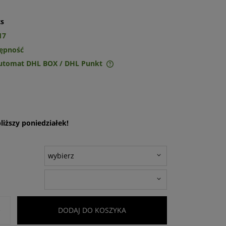
ts
17
tępność
Automat DHL BOX / DHL Punkt
ie zawiera ewentualnych
w płatności
iższy poniedziałek!
+
DODAJ DO KOSZYKA