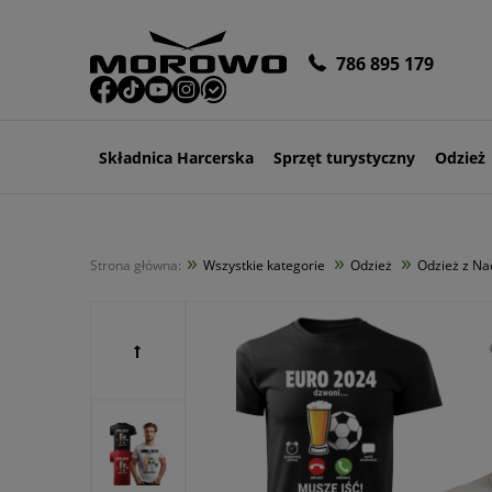
786 895 179
Składnica Harcerska
Sprzęt turystyczny
Odzież
»
»
»
Strona główna:
Wszystkie kategorie
Odzież
Odzież z N