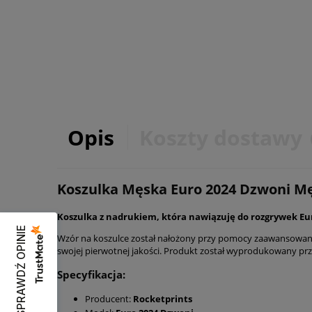
Opis
Koszty dostawy
Koszulka Męska Euro 2024 Dzwoni M
Koszulka z nadrukiem, która nawiązuję do rozgrywek Eu
SPRAWDŹ OPINIE
Wzór na koszulce został nałożony przy pomocy zaawansowane
swojej pierwotnej jakości. Produkt został wyprodukowany prz
Specyfikacja:
Producent:
Rocketprints