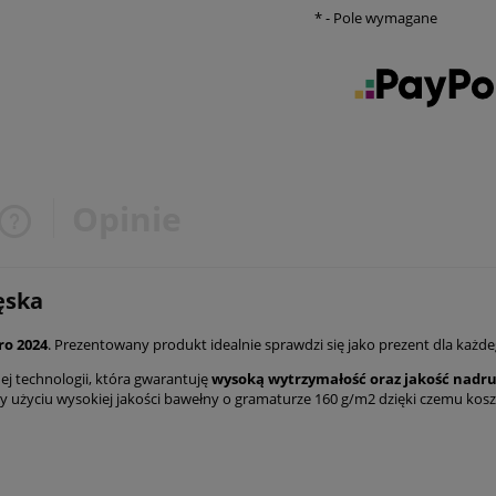
*
- Pole wymagane
Opinie
Cena nie zawiera ewentualnych
ęska
kosztów płatności
ro 2024
. Prezentowany produkt idealnie sprawdzi się jako prezent dla każdeg
j technologii, która gwarantuję
wysoką wytrzymałość oraz jakość nadr
y użyciu wysokiej jakości bawełny o gramaturze 160 g/m2 dzięki czemu kosz