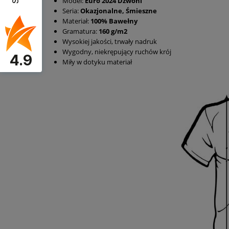
Model:
Euro 2024 Dzwoni
Seria:
Okazjonalne, Śmieszne
Materiał:
100% Bawełny
Gramatura:
160 g/m2
Wysokiej jakości, trwały nadruk
Wygodny, niekrępujący ruchów krój
4.9
Miły w dotyku materiał