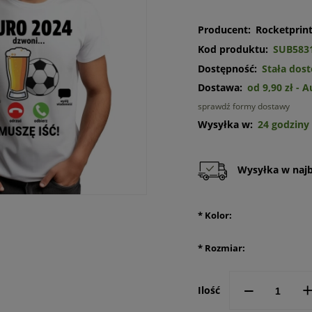
Producent:
Rocketprin
Kod produktu:
SUB583
Dostępność:
Stała dos
Dostawa:
od 9,90 zł
- 
sprawdź formy dostawy
Cena n
Wysyłka w:
24 godziny
kosztó
Wysyłka w najbl
*
Kolor:
*
Rozmiar:
--
Ilość