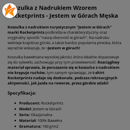
Koszulka z Nadrukiem Wzorem
Rocketprints - Jestem w Górach Męska
Koszulka z nadrukiem turystycznym "Jestem w Górach"
marki Rocketprints
podkreśla w charakterystyczny oraz
oryginalny sposób "naszą obecność w górach". Na nadruku
widnieje krajobraz górski, a także bardzo popularna pineska, która
wyraźnie wskazuje, że
~Jestem w górach!
Koszulka bawełniana wysokiej jakości, która idealnie dopasowuje
się do sylwetki, zachowując przy tym przewiewność.
Rozciągliwy
materiał sprawia, że poruszanie się w koszulce z nadrukiem
nie krępuje ruchów,
tym samym sprawiając, że
t-shirt
Rocketprints nadaje się doskonale, podczas rekreacyjnych
aktywności, jak jazda na rowerze, przez górskie szlaki!
Specyfikacja:
Producent:
Rocketprints
Model:
Jestem w Górach
Seria:
Okazjonalna
Materiał:
100% Bawełna
Gramatura:
160 g/m2