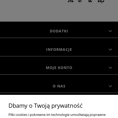
DODATKI
INFORMACJE
MOJE KONTO
O NAS
Dbamy o Twoją prywatność
MOROWO
Pliki cookies i pokrewne im technologie umożliwiają poprawne