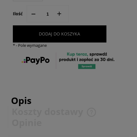
--
+
Ilość
DODAJ DO KOSZYKA
*
- Pole wymagane
Opis
Koszty dostawy
Cena nie zawiera ewentualnych kosztów płatności
Opinie