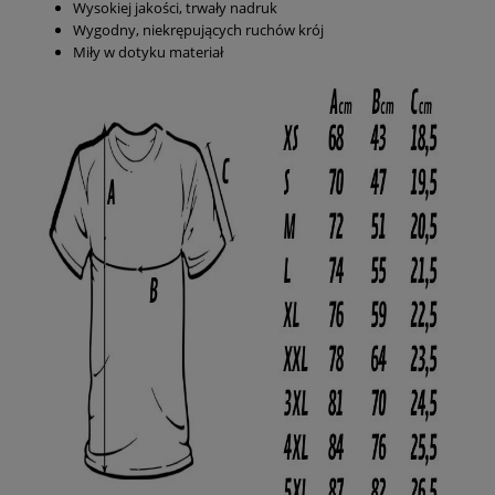
Wysokiej jakości, trwały nadruk
Wygodny, niekrępujących ruchów krój
Miły w dotyku materiał