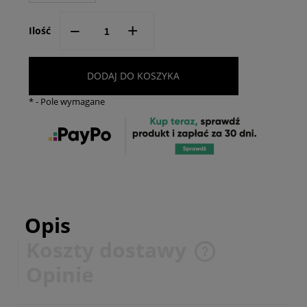
--
+
Ilość
DODAJ DO KOSZYKA
*
- Pole wymagane
Opis
Koszty dostawy
Cena nie zawiera ewentualnych kosztów płatności
Opinie