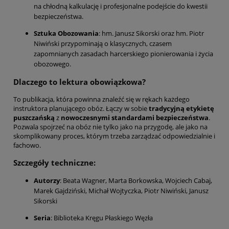
na chłodną kalkulację i profesjonalne podejście do kwestii
bezpieczeństwa.
Sztuka Obozowania
: hm. Janusz Sikorski oraz hm. Piotr
Niwiński przypominają o klasycznych, czasem
zapomnianych zasadach harcerskiego pionierowania i życia
obozowego.
Dlaczego to lektura obowiązkowa?
To publikacja, która powinna znaleźć się w rękach każdego
instruktora planującego obóz. Łączy w sobie
tradycyjną etykietę
puszczańską
z
nowoczesnymi standardami bezpieczeństwa
.
Pozwala spojrzeć na obóz nie tylko jako na przygodę, ale jako na
skomplikowany proces, którym trzeba zarządzać odpowiedzialnie i
fachowo.
Szczegóły techniczne:
Autorzy
: Beata Wagner, Marta Borkowska, Wojciech Cabaj,
Marek Gajdziński, Michał Wojtyczka, Piotr Niwiński, Janusz
Sikorski
Seria
: Biblioteka Kręgu Płaskiego Węzła