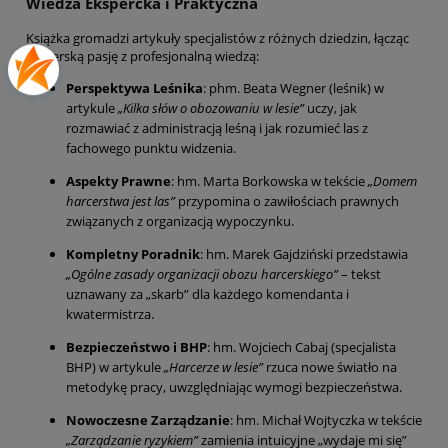
Wiedza Ekspercka i Praktyczna
Książka gromadzi artykuły specjalistów z różnych dziedzin, łącząc
harcerską pasję z profesjonalną wiedzą:
Perspektywa Leśnika
: phm. Beata Wegner (leśnik) w
artykule
„Kilka słów o obozowaniu w lesie”
uczy, jak
rozmawiać z administracją leśną i jak rozumieć las z
fachowego punktu widzenia.
Aspekty Prawne
: hm. Marta Borkowska w tekście
„Domem
harcerstwa jest las”
przypomina o zawiłościach prawnych
związanych z organizacją wypoczynku.
Kompletny Poradnik
: hm. Marek Gajdziński przedstawia
„Ogólne zasady organizacji obozu harcerskiego”
– tekst
uznawany za „skarb” dla każdego komendanta i
kwatermistrza.
Bezpieczeństwo i BHP
: hm. Wojciech Cabaj (specjalista
BHP) w artykule
„Harcerze w lesie”
rzuca nowe światło na
metodykę pracy, uwzględniając wymogi bezpieczeństwa.
Nowoczesne Zarządzanie
: hm. Michał Wojtyczka w tekście
„Zarządzanie ryzykiem”
zamienia intuicyjne „wydaje mi się”