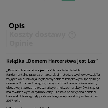
Opis
Koszty dostawy
Cena nie zawiera ewentualnych kosztów płatności
Opinie
Książka „Domem Harcerstwa Jest Las”
„Domem harcerstwa jest las”
to nie tylko tytuł, to
fundamentalna prawda o harcerskiej metodzie wychowawczej. Ta
wyjątkowa publikacja, będąca wydaniem książkowym specjalnego
numeru
Harcerza Rzeczypospolitej
, stanowi kompendium wiedzy
obozowej stworzone przez najwybitniejszych praktyków. Książka
ma również wymiar symboliczny – została poświęcona pamięci
harcerek, które zginęły podczas tragicznej nawałnicy w Suszku w
2017 roku.