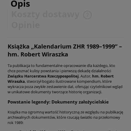
Opis
Koszty dostawy
Cena nie zawiera ewentualnych kosztów płatności
Opinie
Książka „Kalendarium ZHR 1989–1999” –
hm. Robert Wiraszka
Ta publikacja to fundamentalne opracowanie dla każdego, kto
chce poznać kulisy powstania i pierwszą dekadę działalności
Związku Harcerstwa Rzeczypospolitej
. Autor,
hm. Robert
Wiraszka
, stworzył bogato ilustrowane kompendium, które
wykracza poza zwykłe zestawienie dat, oferując czytelnikowi wgląd
w unikatowe dokumenty tworzące historię organizacji.
Powstanie legendy: Dokumenty założycielskie
Książka ma ogromną wartość historyczną ze względu na publikację
archiwalnych dokumentów, które rzucają światło na przełomowy
rok 1989: