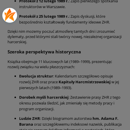
Protokół z 12 lutego 1989 r.
: Zapis pierwszego spotkania
instruktorów w Warszawie.
Protokół z 25 lutego 1989 r.
: Zapis dyskusji, które
bezpośrednio kształtowały fundamenty ideowe ZHR.
Dzięki nim możemy poczuć atmosferę tamtych dni i zrozumieć
dylematy, przed którymi stali twórcy nowej, niezależnej organizacji
harcerskiej.
Szeroka perspektywa historyczna
Książka obejmuje 11 kluczowych lat (1989–1999), prezentując
rozwój związku na wielu płaszczyznach:
Ewolucja struktur
: Kalendarium szczegółowo opisuje
rozwój ZHR oraz prace
Kapituły Harcmistrzowskiej
w jej
pierwszych latach (1989–1993).
Dorobek myśli harcerskiej
: Zestawienie prasy ZHR z tego
okresu pozwala śledzić, jak zmieniały się metody pracy i
program organizacji.
Ludzie ZHR
: Dzięki biogramom autorstwa
hm. Adama F.
Barana
oraz szczegółowemu indeksowi nazwisk, publikacja
staje się cennym źródłem informacji o postaciach, które