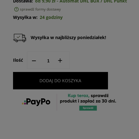
Dostawa:
od 9,90 zł
- Automat DHL BOX / DHL Punkt
sprawdź formy dostawy
Cena nie zawiera ewentualnych kosztów płatności
Wysyłka w:
24 godziny
Wysyłka w najbliższy poniedziałek!
--
+
Ilość
DODAJ DO KOSZYKA