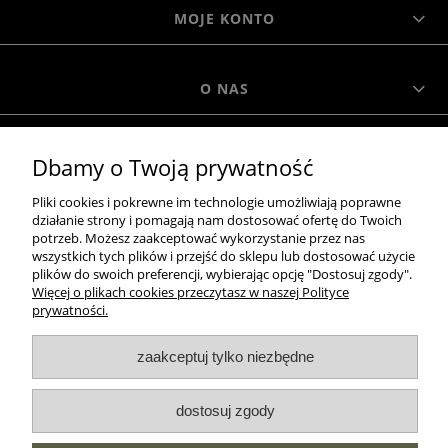
MOJE KONTO
O NAS
MOROWO
Dbamy o Twoją prywatność
Pliki cookies i pokrewne im technologie umożliwiają poprawne
WSZELKIE PRAWA ZASTRZEŻONE MOROWO © 2018
działanie strony i pomagają nam dostosować ofertę do Twoich
potrzeb. Możesz zaakceptować wykorzystanie przez nas
wszystkich tych plików i przejść do sklepu lub dostosować użycie
plików do swoich preferencji, wybierając opcję "Dostosuj zgody".
realizacja:
Więcej o plikach cookies przeczytasz w naszej Polityce
prywatności.
Sklep internetowy Shoper.pl
pokaż pełną wersję strony
zaakceptuj tylko niezbędne
NASZE ODZNAKI
dostosuj zgody
wyróżnienia są przyznawane przez