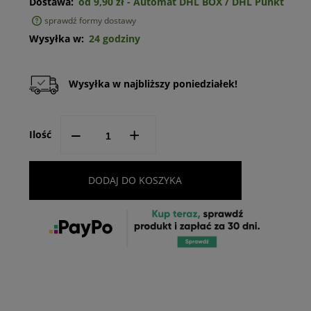
Dostawa:
od 9,90 zł
- Automat DHL BOX / DHL Punkt
sprawdź formy dostawy
Cena nie zawiera ewentualnych kosztów płatności
Wysyłka w:
24 godziny
Wysyłka w najbliższy poniedziałek!
--
+
Ilość
DODAJ DO KOSZYKA