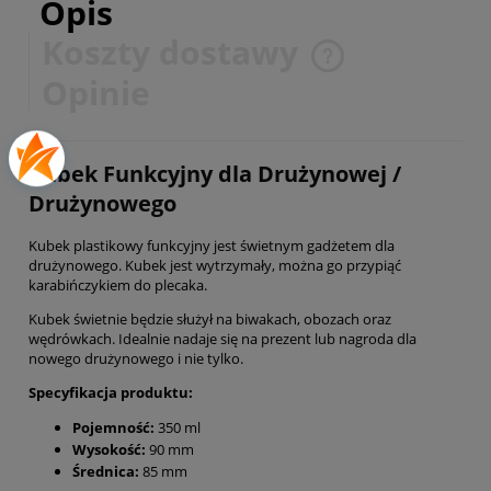
Opis
Koszty dostawy
Cena nie zawiera ewentualnych kosztów płatności
Opinie
Kubek Funkcyjny dla Drużynowej /
Drużynowego
Kubek plastikowy funkcyjny jest świetnym gadżetem dla
drużynowego. Kubek jest wytrzymały, można go przypiąć
karabińczykiem do plecaka.
Kubek świetnie będzie służył na biwakach, obozach oraz
wędrówkach. Idealnie nadaje się na prezent lub nagroda dla
nowego drużynowego i nie tylko.
Specyfikacja produktu:
Pojemność:
350
ml
Wysokość:
90 mm
Średnica:
85 mm