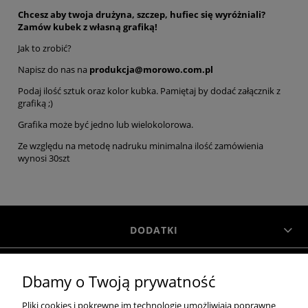
Chcesz aby twoja drużyna, szczep, hufiec się wyróżniali?
Zamów kubek z własną grafiką!
Jak to zrobić?
Napisz do nas na
produkcja@morowo.com.pl
Podaj ilość sztuk oraz kolor kubka. Pamiętaj by dodać załącznik z
grafiką ;)
Grafika może być jedno lub wielokolorowa.
Ze względu na metodę nadruku minimalna ilość zamówienia
wynosi 30szt
DODATKI
Dbamy o Twoją prywatność
INFORMACJE
Pliki cookies i pokrewne im technologie umożliwiają poprawne