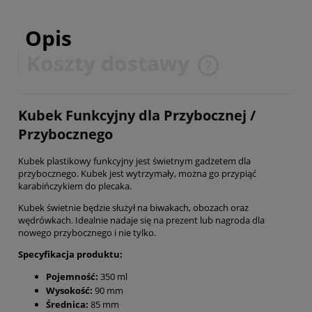
Opis
Koszty dostawy
Cena nie zawiera ewentualnych kosztów płatności
Kubek Funkcyjny dla Przybocznej /
Przybocznego
Kubek plastikowy funkcyjny jest świetnym gadżetem dla
przybocznego. Kubek jest wytrzymały, można go przypiąć
karabińczykiem do plecaka.
Kubek świetnie będzie służył na biwakach, obozach oraz
wędrówkach. Idealnie nadaje się na prezent lub nagroda dla
nowego przybocznego i nie tylko.
Specyfikacja produktu:
Pojemność:
350
ml
Wysokość:
90 mm
Średnica:
85 mm