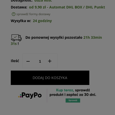
Dostępność:
duża ilość
Dostawa:
od 9,90 zł
- Automat DHL BOX / DHL Punkt
sprawdź formy dostawy
Cena nie zawiera ewentualnych kosztów płatności
Wysyłka w:
24 godziny
Do ponownej wysyłki pozostało
21h 33min
31s
!
--
+
Ilość
DODAJ DO KOSZYKA