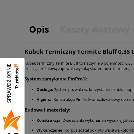
Opis
Koszty dostawy
Kubek Termiczny Termite Bluff 0,35 
Kubek termiczny Termite Bluff to naczynie o pojemności 0,35
SPRAWDŹ OPINIE
izolacją próżniową zapewnia wysoką skuteczność termiczną 
System zamykania PinPro®:
Obsługa:
System pozwala na korzystanie z kubka poprz
Higiena:
Konstrukcja PinPro® umożliwia łatwy demont
Budowa i materiały:
Konstrukcja:
Dwie ścianki wykonane z wysokiej jakości
Wykończenie:
Korpus został pokryty warstwą koloryz