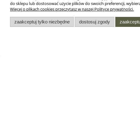
do sklepu lub dostosować użycie plików do swoich preferencji, wybiera
Więcej o plikach cookies przeczytasz w naszej Polityce prywatności.
zaakceptuj tylko niezbędne
dostosuj zgody
zaakceptu
DODATKI
INFORMACJE
Oferta dla służb
Regulamin sklepu
mundurowych
internetowego
Przedłużenie gwarancji w
Regulamin Opinii w Sklep
zegarkach Casio
Internetowym
Współpraca hurtowa
Regulamin programu
lojalnościowego - punkt