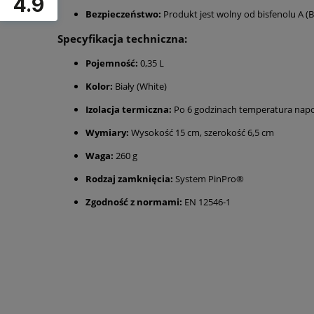
4.9
Bezpieczeństwo:
Produkt jest wolny od bisfenolu A (
Specyfikacja techniczna:
Pojemność:
0,35 L
Kolor:
Biały (White)
Izolacja termiczna:
Po 6 godzinach temperatura napoj
Wymiary:
Wysokość 15 cm, szerokość 6,5 cm
Waga:
260 g
Rodzaj zamknięcia:
System PinPro®
Zgodność z normami:
EN 12546-1