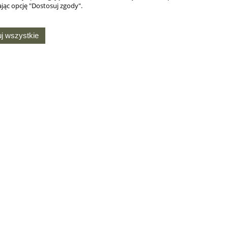
jąc opcję "Dostosuj zgody".
j wszystkie
MOJE KONTO
O NAS
Twoje zamówienia
Kontakt i dane firmy
Ustawienia konta
Chusty harcerskie na
ie
zamówienie
Przechowalnia
Produkcja gadżetów
Ustawienia plików
harcerskich na zamówienie
cookies
owego