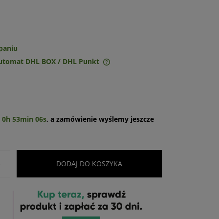
paniu
Automat DHL BOX / DHL Punkt
ie zawiera ewentualnych
w płatności
u
0h 53min 05s
, a zamówienie wyślemy jeszcze
+
DODAJ DO KOSZYKA