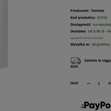
Producent:
Termite
Kod produktu:
21312
Dostępność:
na wyczer
Dostawa:
od 9,90 zł
- 
sprawdź formy dostawy
Cena n
Wysyłka w:
24 godziny
kosztó
Zamów w ciąg
dziś!
--
Ilość