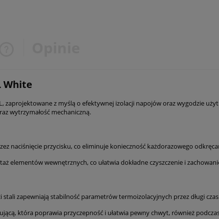
Opinie
Cena nie zawiera ewentualnych
L White
kosztów płatności
 L, zaprojektowane z myślą o efektywnej izolacji napojów oraz wygodzie uż
oraz wytrzymałość mechaniczną.
ez naciśnięcie przycisku, co eliminuje konieczność każdorazowego odkręca
aż elementów wewnętrznych, co ułatwia dokładne czyszczenie i zachowani
 stali zapewniają stabilność parametrów termoizolacyjnych przez długi czas
ującą, która poprawia przyczepność i ułatwia pewny chwyt, również podczas