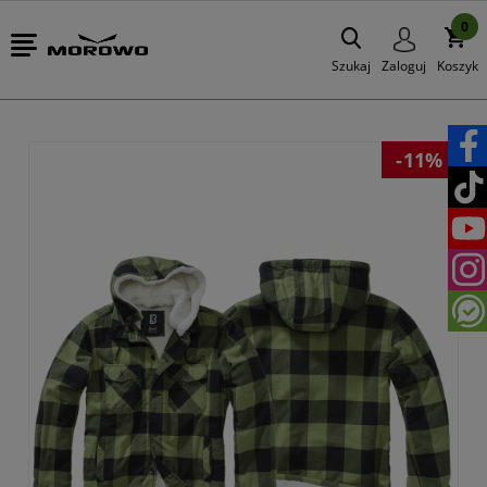
0
Szukaj
Zaloguj
Koszyk
-11%