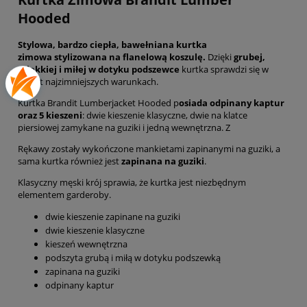
Hooded
Stylowa, bardzo ciepła, bawełniana kurtka
zimowa stylizowana na flanelową koszulę.
Dzięki
grubej,
miękkiej i miłej w dotyku podszewce
kurtka sprawdzi się w
nawet najzimniejszych warunkach.
Kurtka Brandit Lumberjacket Hooded p
osiada odpinany kaptur
oraz 5 kieszeni
: dwie kieszenie klasyczne, dwie na klatce
piersiowej zamykane na guziki i jedną wewnętrzna. Z
Rękawy zostały wykończone mankietami zapinanymi na guziki, a
sama kurtka również jest
zapinana na guziki
.
Klasyczny męski krój sprawia, że kurtka jest niezbędnym
elementem garderoby.
dwie kieszenie zapinane na guziki
dwie kieszenie klasyczne
kieszeń wewnętrzna
podszyta grubą i miłą w dotyku podszewką
zapinana na guziki
odpinany kaptur