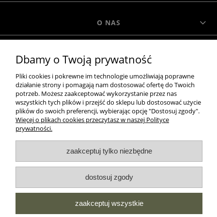
O NAS
MOROWO
Dbamy o Twoją prywatność
Pliki cookies i pokrewne im technologie umożliwiają poprawne
działanie strony i pomagają nam dostosować ofertę do Twoich
WSZELKIE PRAWA ZASTRZEŻONE MOROWO © 2018
potrzeb. Możesz zaakceptować wykorzystanie przez nas
wszystkich tych plików i przejść do sklepu lub dostosować użycie
plików do swoich preferencji, wybierając opcję "Dostosuj zgody".
Więcej o plikach cookies przeczytasz w naszej Polityce
realizacja:
prywatności.
Sklep internetowy Shoper.pl
pokaż pełną wersję strony
zaakceptuj tylko niezbędne
NASZE ODZNAKI
dostosuj zgody
wyróżnienia są przyznawane przez
zaakceptuj wszystkie