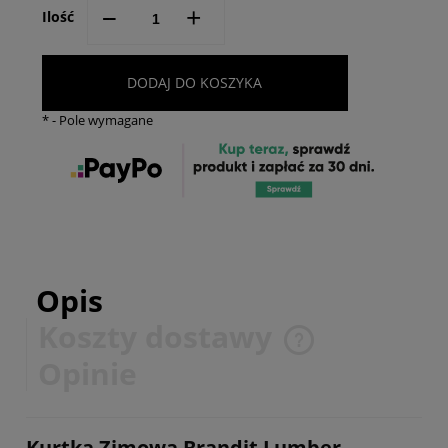
--
+
Ilość
DODAJ DO KOSZYKA
*
- Pole wymagane
Opis
Koszty dostawy
Cena nie zawiera ewentualnych kosztów płatności
Opinie
Kurtka Zimowa Brandit Lumber