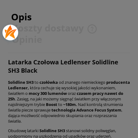
Opis
Koszty dostawy
Cena nie zawiera ewentualnych kosztów płatności
Opinie
Latarka Czołowa Ledlenser Solidline
SH3 Black
Solidline SH3
to
czołówka
od znanego niemieckiego
producenta
Ledlenser,
która cechuje się wysokiej jakości wykonaniem,
światłem o
mocy 300 lumenów
oraz
czasem pracy nawet do
25h
. Zasięg, na jaki możemy sięgnąć światłem przy włączonym
najsilniejszym trybie
Boost
to
~180m.
Nad kontrolą strumienia
światła piecze sprawuje
technologia Advance Focus System
,
dająca możliwość odpowiednio skupiania oraz rozpraszania
światła.
Obudowę latarki
Solidline SH3
stanowi solidny poliwęglan,
uodporniony na uszkodzenia od upadków oraz uderzeń.