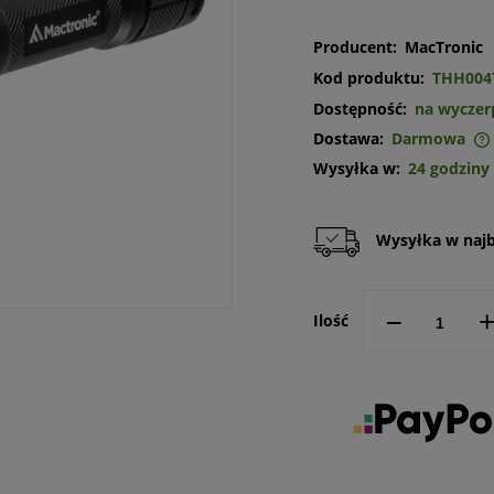
Producent:
MacTronic
Kod produktu:
THH004
Dostępność:
na wyczer
Dostawa:
Darmowa
Wysyłka w:
24 godziny
Cena nie zawiera ewentualnych
kosztów płatności
Wysyłka w najbl
--
Ilość