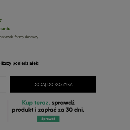
7
paniu
sprawdź formy dostawy
iższy poniedziałek!
+
DODAJ DO KOSZYKA