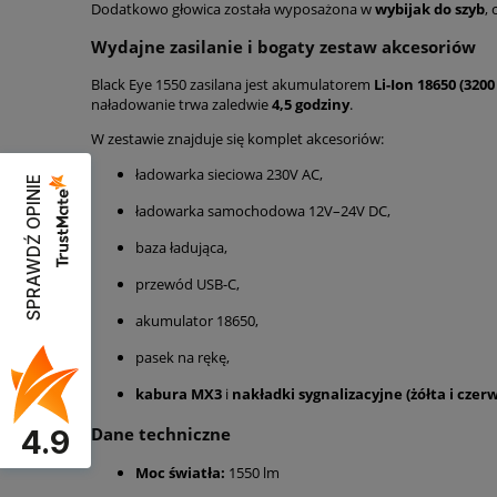
Dodatkowo głowica została wyposażona w
wybijak do szyb
,
Wydajne zasilanie i bogaty zestaw akcesoriów
Black Eye 1550 zasilana jest akumulatorem
Li-Ion 18650 (320
naładowanie trwa zaledwie
4,5 godziny
.
W zestawie znajduje się komplet akcesoriów:
ładowarka sieciowa 230V AC,
SPRAWDŹ OPINIE
ładowarka samochodowa 12V–24V DC,
baza ładująca,
przewód USB-C,
akumulator 18650,
pasek na rękę,
kabura MX3
i
nakładki sygnalizacyjne (żółta i czer
Dane techniczne
4.9
Moc światła:
1550 lm