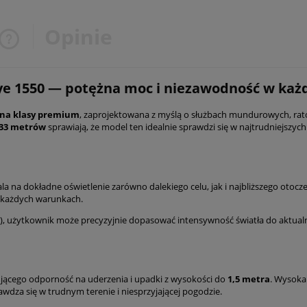
Opinie
Cena nie zawiera ewentualnych
Eye 1550 — potężna moc i niezawodność w ka
kosztów płatności
zna klasy premium
, zaprojektowana z myślą o służbach mundurowych, rat
333 metrów
sprawiają, że model ten idealnie sprawdzi się w najtrudniejszyc
ala na dokładne oświetlenie zarówno dalekiego celu, jak i najbliższego otocz
 każdych warunkach.
), użytkownik może precyzyjnie dopasować intensywność światła do aktualn
ującego odporność na uderzenia i upadki z wysokości do
1,5 metra
. Wysok
wdza się w trudnym terenie i niesprzyjającej pogodzie.