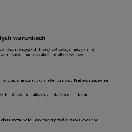
żdych warunkach
ownikach i wszystkich, którzy potrzebują maksymalnej
h warunkach — podczas akcji, patroli czy wypraw
enia. Specjalna konstrukcja reflektora typu
Prefocus
zapewnia
ych potrzeb – od taktycznych działań po codzienne
a
klasa szczelności IP65
chroni przed kurzem i wodą pod