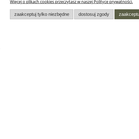
Więcej o plikach cookies przeczytasz w naszej Polityce prywatności.
zaakceptuj tylko niezbędne
dostosuj zgody
zaakceptu
DODATKI
INFORMACJE
Oferta dla służb
Regulamin sklepu
mundurowych
internetowego
Przedłużenie gwarancji w
Regulamin Opinii w Sklep
zegarkach Casio
Internetowym
Współpraca hurtowa
Regulamin programu
lojalnościowego - punkt
Regulamin zwrotów i wym