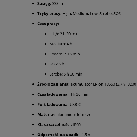
Zasięg:
333 m
Tryby pracy:
High, Medium, Low, Strobe, SOS
Czas pracy:
High: 2 h 30 min
Medium: 4 h
Low: 15 h 15 min
SOS: 5 h
Strobe: 5 h 30 min
Źródło zasilania:
akumulator Li-Ion 18650 (3,7 V, 320
Czas ładowania:
4 h 30 min
Port ładowania:
USB-C
Materiał:
aluminium lotnicze
Klasa szczelności:
IP65
Odporność na upadki:
1,5 m