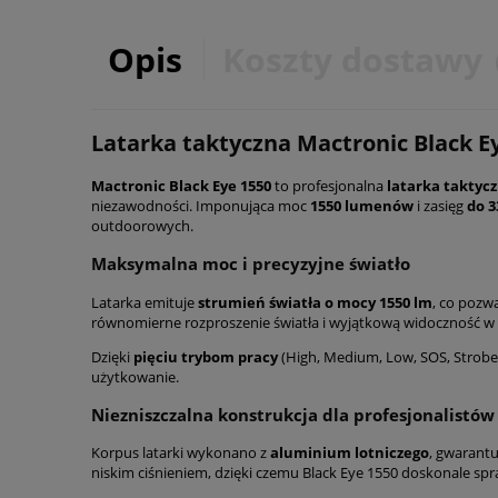
Opis
Koszty dostawy
Latarka taktyczna Mactronic Black 
Mactronic Black Eye 1550
to profesjonalna
latarka taktyc
niezawodności. Imponująca moc
1550 lumenów
i zasięg
do 
outdoorowych.
Maksymalna moc i precyzyjne światło
Latarka emituje
strumień światła o mocy 1550 lm
, co pozw
równomierne rozproszenie światła i wyjątkową widoczność w
Dzięki
pięciu trybom pracy
(High, Medium, Low, SOS, Strobe
użytkowanie.
Niezniszczalna konstrukcja dla profesjonalistów
Korpus latarki wykonano z
aluminium lotniczego
, gwarant
niskim ciśnieniem, dzięki czemu Black Eye 1550 doskonale spra