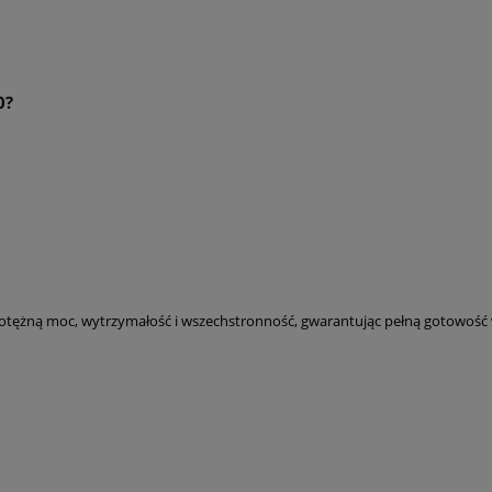
0?
potężną moc, wytrzymałość i wszechstronność, gwarantując pełną gotowość w k