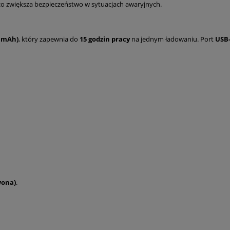
 co zwiększa bezpieczeństwo w sytuacjach awaryjnych.
0 mAh)
, który zapewnia do
15 godzin pracy
na jednym ładowaniu. Port
USB
wona)
.