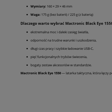
Wymiary:
160 × 29 × 46 mm
Waga:
175 g (bez baterii) / 225 g (z baterią)
Dlaczego warto wybrać Mactronic Black Eye 155
ekstremalna moc i daleki zasięg światła,
odporność na trudne warunki i uszkodzenia,
długi czas pracy i szybkie ładowanie USB-C,
pięć funkcjonalnych trybów świecenia,
bogaty zestaw akcesoriów w standardzie.
Mactronic Black Eye 1550
— latarka taktyczna, która łączy 