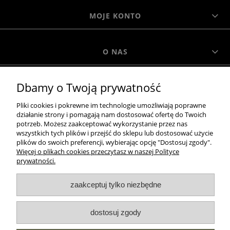
MOJE KONTO
O NAS
Dbamy o Twoją prywatność
MOROWO
Pliki cookies i pokrewne im technologie umożliwiają poprawne
działanie strony i pomagają nam dostosować ofertę do Twoich
WSZELKIE PRAWA ZASTRZEŻONE MOROWO © 2018
potrzeb. Możesz zaakceptować wykorzystanie przez nas
wszystkich tych plików i przejść do sklepu lub dostosować użycie
plików do swoich preferencji, wybierając opcję "Dostosuj zgody".
Więcej o plikach cookies przeczytasz w naszej Polityce
realizacja:
prywatności.
Sklep internetowy Shoper.pl
zaakceptuj tylko niezbędne
pokaż pełną wersję strony
dostosuj zgody
NASZE ODZNAKI