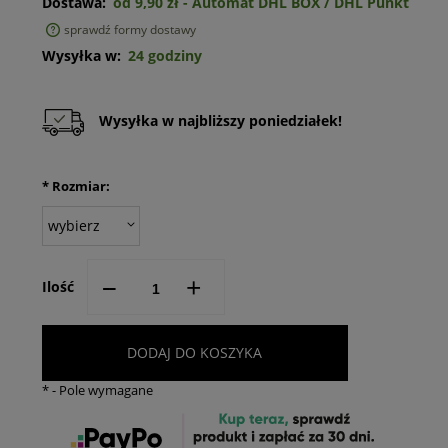
Dostawa:
od 9,90 zł
- Automat DHL BOX / DHL Punkt
sprawdź formy dostawy
Cena nie zawiera ewentualnych kosztów płatności
Wysyłka w:
24 godziny
Wysyłka w najbliższy poniedziałek!
*
Rozmiar:
--
+
Ilość
DODAJ DO KOSZYKA
*
- Pole wymagane