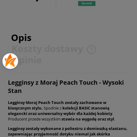
Opis
Koszty dostawy
Cena nie zawiera ewentualnych kosztów płatności
Opinie
Legginsy z Moraj Peach Touch - Wysoki
Stan
Legginsy Moraj Peach Touch zostały zachowane w
klasycznym stylu.
Spodnie z
kolekcji BASIC stanowią
elegancki oraz uniwersalny wybór dla każdej kobiety
.
Producent przede wszystkim
stawia na wygodę oraz styl
.
Legginsy zostały wykonane z poliestru z domieszką elastanu,
zapewniając przyjemność dotyku niemal jak skórka