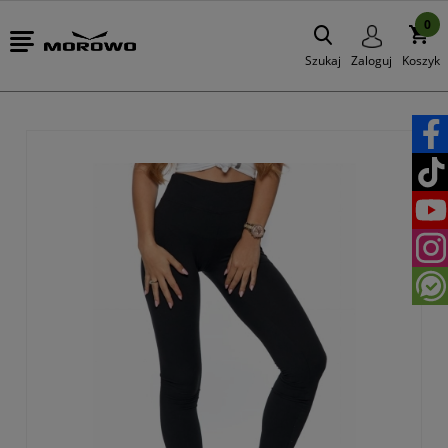
0
Szukaj
Zaloguj
Koszyk