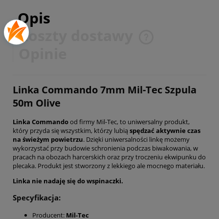
Opis
Koszty dostawy
Cena nie zawiera ewentualnych kosztów płatności
Opinie
Linka Commando 7mm Mil-Tec Szpula
50m Olive
Linka Commando
od firmy Mil-Tec, to uniwersalny produkt,
który przyda się wszystkim, którzy lubią
spędzać aktywnie czas
na świeżym powietrzu
. Dzięki uniwersalności linkę możemy
wykorzystać przy budowie schronienia podczas biwakowania, w
pracach na obozach harcerskich oraz przy troczeniu ekwipunku do
plecaka. Produkt jest stworzony z lekkiego ale mocnego materiału.
Linka nie nadaję się do wspinaczki.
Specyfikacja:
Producent:
Mil-Tec