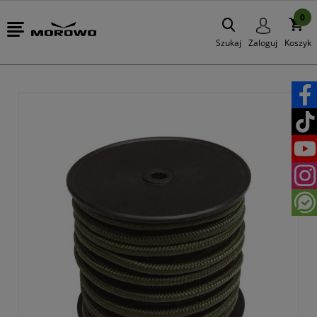
0
Szukaj
Zaloguj
Koszyk