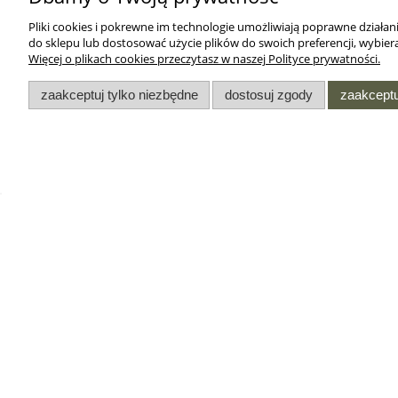
Pliki cookies i pokrewne im technologie umożliwiają poprawne działa
do sklepu lub dostosować użycie plików do swoich preferencji, wybiera
Więcej o plikach cookies przeczytasz w naszej Polityce prywatności.
zaakceptuj tylko niezbędne
dostosuj zgody
zaakceptu
DODATKI
INFORMACJE
Oferta dla służb
Regulamin sklepu
mundurowych
internetowego
Przedłużenie gwarancji w
Regulamin Opinii w Sklep
zegarkach Casio
Internetowym