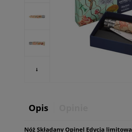
Opis
Opinie
Nóż Składany Opinel Edycja limitow