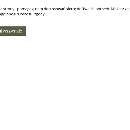
nie strony i pomagają nam dostosować ofertę do Twoich potrzeb. Możesz zaa
jąc opcję "Dostosuj zgody".
j wszystkie
MOJE KONTO
O NAS
Twoje zamówienia
Kontakt i dane firmy
Ustawienia konta
Chusty harcerskie na
ie
zamówienie
Przechowalnia
Produkcja gadżetów
Ustawienia plików