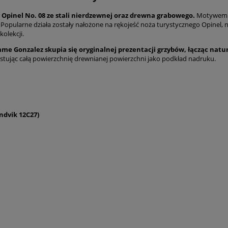
Opinel No. 08 ze stali nierdzewnej oraz drewna grabowego.
Motywem 
 Popularne działa zostały nałożone na rękojeść noża turystycznego Opinel,
olekcji.
e Gonzalez skupia się oryginalnej prezentacji grzybów, łącząc natu
ystując całą powierzchnię drewnianej powierzchni jako podkład nadruku.
ndvik 12C27)