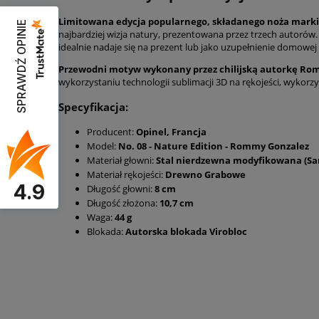
Limitowana edycja popularnego, składanego noża marki 
SPRAWDŹ OPINIE
najbardziej wizja natury, prezentowana przez trzech autorów.
idealnie nadaje się na prezent lub jako uzupełnienie domowej k
Przewodni motyw wykonany przez chilijską autorkę Romm
wykorzystaniu technologii sublimacji 3D na rękojeści, wykorz
Specyfikacja:
Producent:
Opinel, Francja
Model:
No. 08 - Nature Edition - Rommy Gonzalez
Materiał głowni:
Stal nierdzewna modyfikowana (Sa
Materiał rękojeści:
Drewno Grabowe
4.9
Długość głowni:
8 cm
Długość złożona:
10,7 cm
Waga:
44 g
Blokada:
Autorska blokada Virobloc