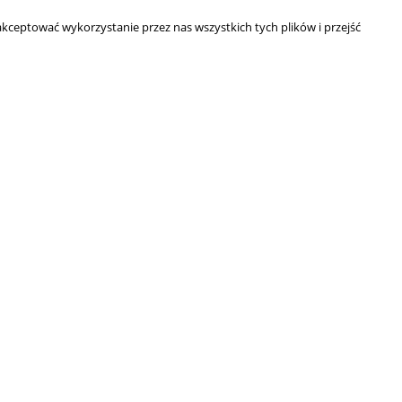
kceptować wykorzystanie przez nas wszystkich tych plików i przejść
786 895 179
SKLEP@MOROWO.COM.PL