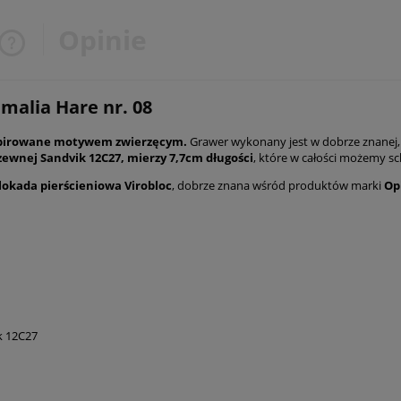
Opinie
Cena nie zawiera ewentualnych
malia Hare nr. 08
kosztów płatności
inspirowane motywem zwierzęcym.
Grawer wykonany jest w dobrze znanej
dzewnej Sandvik 12C27, mierzy 7,7cm długości
, które w całości możemy sc
lokada pierścieniowa Virobloc
, dobrze znana wśród produktów marki
Op
k 12C27