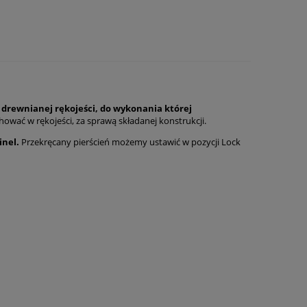
,
drewnianej rękojeści, do wykonania której
hować w rękojeści, za sprawą składanej konstrukcji.
inel.
Przekręcany pierścień możemy ustawić w pozycji Lock