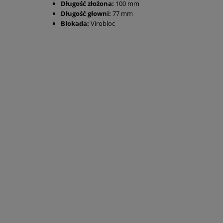
Długość złożona:
100 mm
Długość głowni:
77 mm
Blokada:
Virobloc