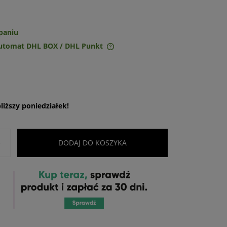
paniu
Automat DHL BOX / DHL Punkt
ie zawiera ewentualnych
w płatności
iższy poniedziałek!
+
DODAJ DO KOSZYKA