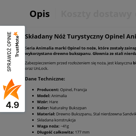
Opis
Koszty dostawy
SPRAWDŹ OPINIE
Składany Nóż Turystyczny Opinel Ani
S
eria Animalia marki Opinel to noże, które zostały za
wykorzystano drewno bukszpanu
.
Głownia ze stali nier
Zabezpieczeniem przed rozłożeniem się noża, jest klasyczna
b
oraz UnLock.
Dane Techniczne:
Producent:
Opinel, Francja
Model:
Animalia
Wzór:
Hare
4.9
Kolor:
Naturalny Bukszpan
Materiał:
Drewno Bukszpanu, Stal nierdzewna Sandvi
Składana konstrukcja
Waga noża:
~41g
Długość całkowita:
177 mm