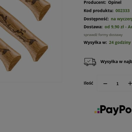
Producent:
Opinel
Kod produktu:
002333
Dostępność:
na wyczer
Dostawa:
od 9,90 zł
- 
sprawdź formy dostawy
Cena n
Wysyłka w:
24 godziny
kosztó
Wysyłka w najbl
--
Ilość