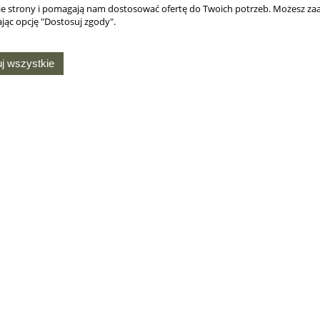
nie strony i pomagają nam dostosować ofertę do Twoich potrzeb. Możesz zaa
jąc opcję "Dostosuj zgody".
j wszystkie
MOJE KONTO
O NAS
Twoje zamówienia
Kontakt i dane firmy
Ustawienia konta
Chusty harcerskie na
ie
zamówienie
Przechowalnia
Produkcja gadżetów
Ustawienia plików
harcerskich na zamówienie