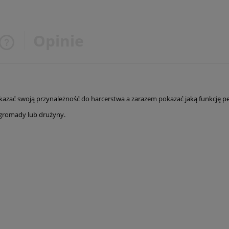
Opinie
Cena nie zawiera ewentualnych
kosztów płatności
kazać swoją przynależność do harcerstwa a zarazem pokazać jaką funkcję pe
 gromady lub drużyny.