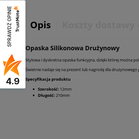
SPRAWDŹ OPINIE
Opis
Koszty dostawy
Opaska Silikonowa Drużynowy
Stylowa i dyskretna opaska funkcyjna, dzięki której można po
Świetnie nadaje się na prezent lub nagrodę dla drużynowego
4.9
Specyfikacja produktu
Szerokość:
12mm
Długość:
210mm