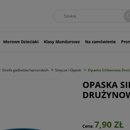
Morowe Dzieciaki
Klasy Mundurowe
Na zamówienie
Pro
»
»
»
Strefa gadżetów harcerskich
Smycze i Opaski
Opaska Silikonowa Dru
OPASKA S
DRUŻYNO
7,90 ZŁ
Cena: