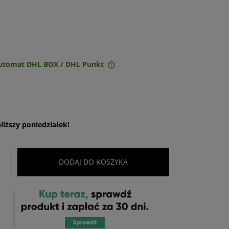
Automat DHL BOX / DHL Punkt
ie zawiera ewentualnych
w płatności
iższy poniedziałek!
+
DODAJ DO KOSZYKA