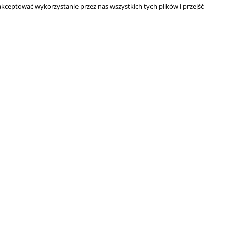
kceptować wykorzystanie przez nas wszystkich tych plików i przejść
786 895 179
SKLEP@MOROWO.COM.PL
Śledź nas w mediach społecznościowych, aby