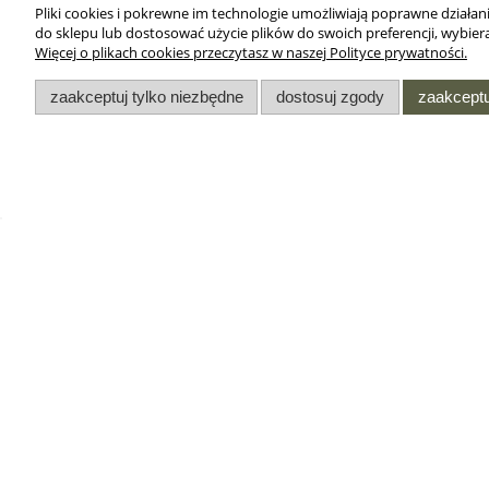
Pliki cookies i pokrewne im technologie umożliwiają poprawne działa
do sklepu lub dostosować użycie plików do swoich preferencji, wybiera
Więcej o plikach cookies przeczytasz w naszej Polityce prywatności.
zaakceptuj tylko niezbędne
dostosuj zgody
zaakceptu
DODATKI
INFORMACJE
Oferta dla służb
Regulamin sklepu
mundurowych
internetowego
Przedłużenie gwarancji w
Regulamin Opinii w Sklep
zegarkach Casio
Internetowym
Współpraca hurtowa
Regulamin programu