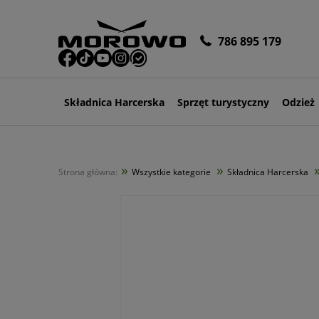
786 895 179
Składnica Harcerska
Sprzęt turystyczny
Odzież
»
»
Strona główna:
Wszystkie kategorie
Składnica Harcerska