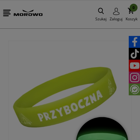
0
Szukaj
Zaloguj
Koszyk