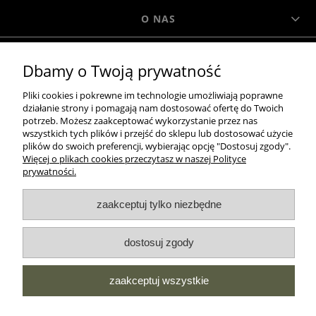
O NAS
Dbamy o Twoją prywatność
MOROWO
Pliki cookies i pokrewne im technologie umożliwiają poprawne
działanie strony i pomagają nam dostosować ofertę do Twoich
WSZELKIE PRAWA ZASTRZEŻONE MOROWO © 2018
potrzeb. Możesz zaakceptować wykorzystanie przez nas
wszystkich tych plików i przejść do sklepu lub dostosować użycie
plików do swoich preferencji, wybierając opcję "Dostosuj zgody".
Więcej o plikach cookies przeczytasz w naszej Polityce
realizacja:
prywatności.
Sklep internetowy Shoper.pl
zaakceptuj tylko niezbędne
pokaż pełną wersję strony
NASZE ODZNAKI
dostosuj zgody
wyróżnienia są przyznawane przez
zaakceptuj wszystkie