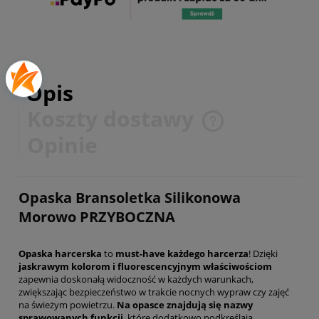
Opis
Koszty dostawy
Cena nie zawiera ewentualnych kosztów płatności
Opinie
Opaska Bransoletka Silikonowa
Morowo PRZYBOCZNA
Opaska harcerska
to
must-have każdego harcerza
! Dzięki
jaskrawym kolorom i fluorescencyjnym właściwościom
zapewnia doskonałą widoczność w każdych warunkach,
zwiększając bezpieczeństwo w trakcie nocnych wypraw czy zajęć
na świeżym powietrzu.
Na opasce znajdują się nazwy
sprawowanych funkcji
, które dodatkowo podkreślają