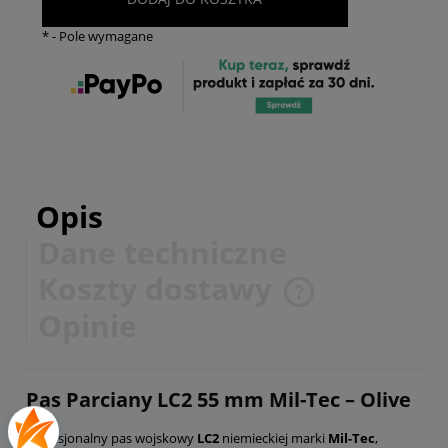
*
- Pole wymagane
Opis
Dane techniczne
Koszty dostawy
Cena nie zawiera ewentualnych kosztów płatności
Opinie
Pas Parciany LC2 55 mm Mil-Tec – Olive
Profesjonalny pas wojskowy
LC2
niemieckiej marki
Mil-Tec
,