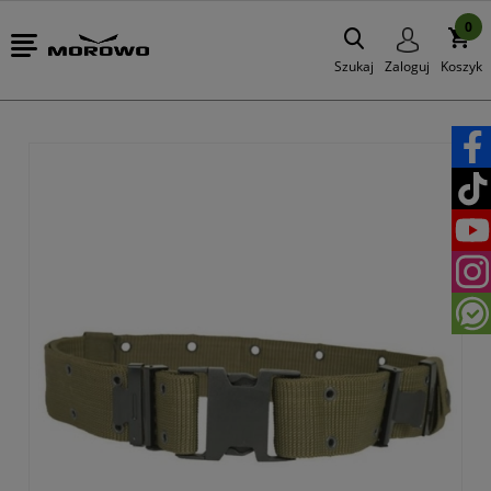
0
Szukaj
Zaloguj
Koszyk