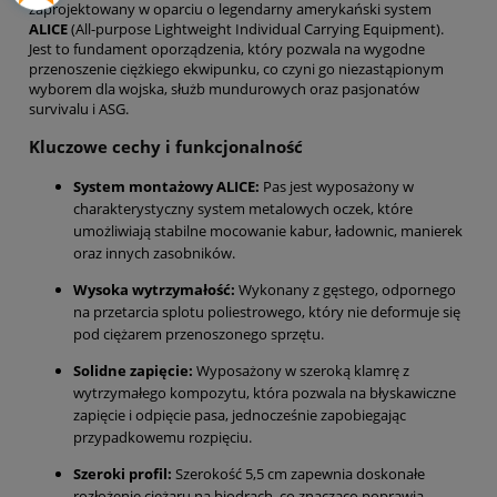
zaprojektowany w oparciu o legendarny amerykański system
ALICE
(All-purpose Lightweight Individual Carrying Equipment).
Jest to fundament oporządzenia, który pozwala na wygodne
przenoszenie ciężkiego ekwipunku, co czyni go niezastąpionym
wyborem dla wojska, służb mundurowych oraz pasjonatów
survivalu i ASG.
Kluczowe cechy i funkcjonalność
System montażowy ALICE:
Pas jest wyposażony w
charakterystyczny system metalowych oczek, które
umożliwiają stabilne mocowanie kabur, ładownic, manierek
oraz innych zasobników.
Wysoka wytrzymałość:
Wykonany z gęstego, odpornego
na przetarcia splotu poliestrowego, który nie deformuje się
pod ciężarem przenoszonego sprzętu.
Solidne zapięcie:
Wyposażony w szeroką klamrę z
wytrzymałego kompozytu, która pozwala na błyskawiczne
zapięcie i odpięcie pasa, jednocześnie zapobiegając
przypadkowemu rozpięciu.
Szeroki profil:
Szerokość 5,5 cm zapewnia doskonałe
rozłożenie ciężaru na biodrach, co znacząco poprawia