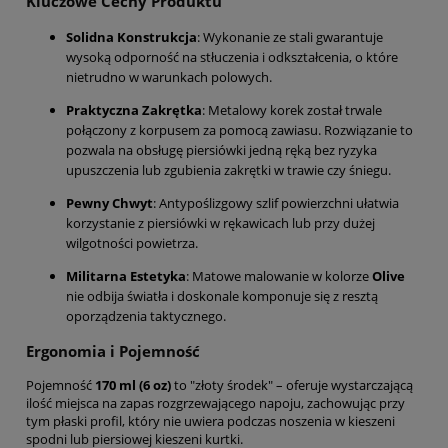
Kluczowe Cechy Produktu
Solidna Konstrukcja
: Wykonanie ze stali gwarantuje
wysoką odporność na stłuczenia i odkształcenia, o które
nietrudno w warunkach polowych.
Praktyczna Zakrętka
: Metalowy korek został trwale
połączony z korpusem za pomocą zawiasu. Rozwiązanie to
pozwala na obsługę piersiówki jedną ręką bez ryzyka
upuszczenia lub zgubienia zakrętki w trawie czy śniegu.
Pewny Chwyt
: Antypoślizgowy szlif powierzchni ułatwia
korzystanie z piersiówki w rękawicach lub przy dużej
wilgotności powietrza.
Militarna Estetyka
: Matowe malowanie w kolorze
Olive
nie odbija światła i doskonale komponuje się z resztą
oporządzenia taktycznego.
Ergonomia i Pojemność
Pojemność
170 ml (6 oz)
to "złoty środek" – oferuje wystarczającą
ilość miejsca na zapas rozgrzewającego napoju, zachowując przy
tym płaski profil, który nie uwiera podczas noszenia w kieszeni
spodni lub piersiowej kieszeni kurtki.