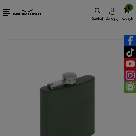
0
Szukaj
Zaloguj
Koszyk