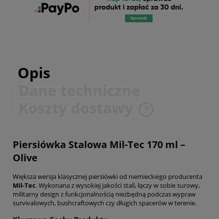
Opis
Dane techniczne
Koszty dostawy
Cena nie zawiera ewentualnych kosztów płatności
Piersiówka Stalowa Mil-Tec 170 ml –
Olive
Większa wersja klasycznej piersiówki od niemieckiego producenta
Mil-Tec
. Wykonana z wysokiej jakości stali, łączy w sobie surowy,
militarny design z funkcjonalnością niezbędną podczas wypraw
survivalowych, bushcraftowych czy długich spacerów w terenie.