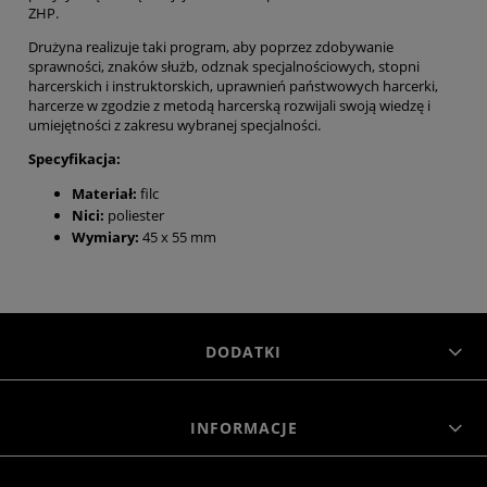
ZHP.
Drużyna realizuje taki program, aby poprzez zdobywanie
sprawności, znaków służb, odznak specjalnościowych, stopni
harcerskich i instruktorskich, uprawnień państwowych harcerki,
harcerze w zgodzie z metodą harcerską rozwijali swoją wiedzę i
umiejętności z zakresu wybranej specjalności.
Specyfikacja:
Materiał:
filc
Nici:
poliester
Wymiary:
45 x 55 mm
DODATKI
INFORMACJE