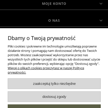
MOJE KONTO
O NAS
Dbamy o Twoją prywatność
MOROWO
Pliki cookies i pokrewne im technologie umożliwiają poprawne
działanie strony i pomagają nam dostosować ofertę do Twoich
WSZELKIE PRAWA ZASTRZEŻONE MOROWO © 2018
potrzeb. Możesz zaakceptować wykorzystanie przez nas
wszystkich tych plików i przejść do sklepu lub dostosować użycie
plików do swoich preferencji, wybierając opcję "Dostosuj zgody".
Więcej o plikach cookies przeczytasz w naszej Polityce
realizacja:
prywatności.
Sklep internetowy Shoper.pl
zaakceptuj tylko niezbędne
pokaż pełną wersję strony
dostosuj zgody
NASZE ODZNAKI
wyróżnienia są przyznawane przez