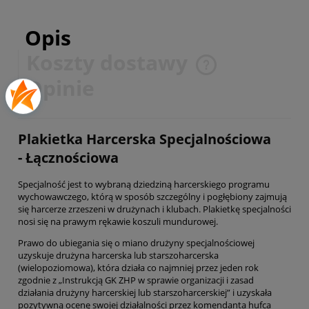
Opis
Koszty dostawy
Cena nie zawiera ewentualnych kosztów płatności
Opinie
Plakietka Harcerska Specjalnościowa
- Łącznościowa
Specjalność jest to wybraną dziedziną harcerskiego programu
wychowawczego, którą w sposób szczególny i pogłębiony zajmują
się harcerze zrzeszeni w drużynach i klubach. Plakietkę specjalności
nosi się na prawym rękawie koszuli mundurowej.
Prawo do ubiegania się o miano drużyny specjalnościowej
uzyskuje drużyna harcerska lub starszoharcerska
(wielopoziomowa), która działa co najmniej przez jeden rok
zgodnie z „Instrukcją GK ZHP w sprawie organizacji i zasad
działania drużyny harcerskiej lub starszoharcerskiej” i uzyskała
pozytywną ocenę swojej działalności przez komendanta hufca