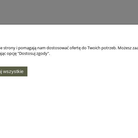
nie strony i pomagają nam dostosować ofertę do Twoich potrzeb. Możesz zaa
jąc opcję "Dostosuj zgody".
j wszystkie
MOJE KONTO
O NAS