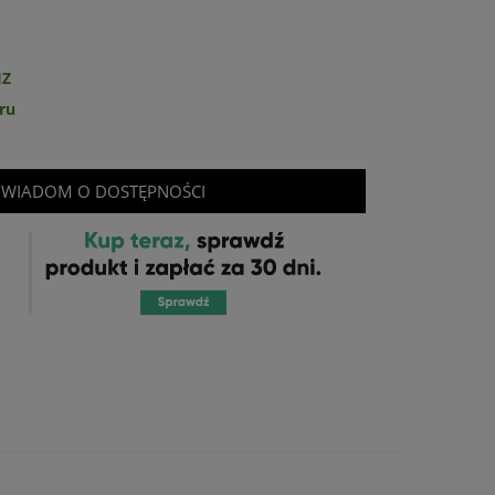
JZ
ru
WIADOM O DOSTĘPNOŚCI