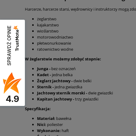
Harcerze, harcerze starsi, wędrownicy i instruktorzy mogą zd
żeglarstwo
kajakarstwo
SPRAWDŹ OPINIE
wioślarstwo
motorowodniactwo
płetwonurkowanie
ratownictwo wodne
W żeglarstwie możemy zdobyć stopnie:
Junga -
bez oznaczeń
Kadet -
jedna belka
Żeglarz jachtowy -
dwie belki
Sternik -
jedna gwiazdka
Jachtowy sternik morski -
dwie gwiazdki
4.9
Kapitan jachtowy -
trzy gwiazdki
Specyfikacja:
Materiał:
bawełna
Nici:
poliester
Wykonanie:
haft