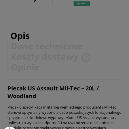
Opis
Dane techniczne
Koszty dostawy
Cena nie zawiera ewentualnych kosztów płatności
Opinie
Plecak US Assault Mil-Tec – 20L /
Woodland
Plecak o specyfikacji militarnej niemieckiego producenta Mil-Tec
stanowi optymalny wybór dla osób poszukujących funkcjonalnego
sprzętu na kilkudniowe wyprawy. Model US Assault wykonano z
poliestru o wysokiej odporności na uszkodzenia mechaniczne.
Produkt został zaprojektowany z myślą o zastosowaniach