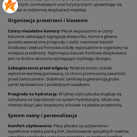
militarnych, survivalowych oraz turystycznych, sprawdzając się
również w codziennej eksploatacji miejskiej.
Organizacja przestrzeni i kieszenie
Cztery niezależne komory:
Plecak wyposażono w cztery
kieszenie ułatwiające segregację ekwipunku. Komora główna
posiada wewnętrzne przegrody z siatki, natomiast kieszeń
środkowa i większa frontowa zostały wyposażone w organizery na
mniejsze przedmioty. Najmniejsza kieszeń frontowa dedykowana
jest na drobne akcesoria wymagające szybkiego dostępu.
Zabezpieczenie przed wilgocią:
Wnętrze komór zostało
wyłożone warstwą gumowaną, co chroni przenoszoną zawartość
przed zamoczeniem. Stabilność zamknięcia gwarantują grube
zamki błyskawiczne z podwójnymi suwakami.
Przegroda na hydratację:
W tylnej części plecaka znajduje się
zamykana na rzep kieszeń na system hydratacyjny. Może ona
również służyć jako bezpieczny schowek na płaskie przedmioty.
System nośny i personalizacja
Komfort użytkowania:
Plecy plecaka są usztywnione i
wypełnione miękką pianką EVA. Zastosowanie specjalnych rowków
umożliwia swobodną cyrkulację powietrza, co podnosi komfort