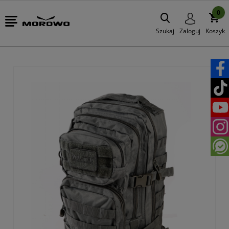
0
Szukaj
Zaloguj
Koszyk