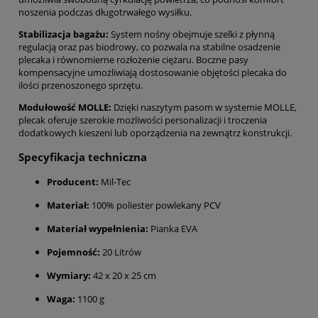
noszenia podczas długotrwałego wysiłku.
Stabilizacja bagażu:
System nośny obejmuje szelki z płynną
regulacją oraz pas biodrowy, co pozwala na stabilne osadzenie
plecaka i równomierne rozłożenie ciężaru. Boczne pasy
kompensacyjne umożliwiają dostosowanie objętości plecaka do
ilości przenoszonego sprzętu.
Modułowość MOLLE:
Dzięki naszytym pasom w systemie MOLLE,
plecak oferuje szerokie możliwości personalizacji i troczenia
dodatkowych kieszeni lub oporządzenia na zewnątrz konstrukcji.
Specyfikacja techniczna
Producent:
Mil-Tec
Materiał:
100% poliester powlekany PCV
Materiał wypełnienia:
Pianka EVA
Pojemność:
20 Litrów
Wymiary:
42 x 20 x 25 cm
Waga:
1100 g