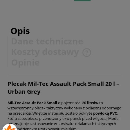
Opis
Dane techniczne
Koszty dostawy
Cena nie zawiera ewentualnych kosztów płatności
Opinie
Plecak Mil-Tec Assault Pack Small 20 l –
Urban Grey
Mil-Tec Assault Pack Small
o pojemności
20 litrów
to
wszechstronny plecak taktyczny wykonany z poliestru odpornego
na przedarcia. Wnętrze materiału zostało pokryte
powłoką PVC
,
która zabezpiecza przenoszony ekwipunek przed wilgocią. Model
ten znajduje zastosowanie w survivalu, działaniach taktycznych
oraz codziennym użytkowaniu miejskim.