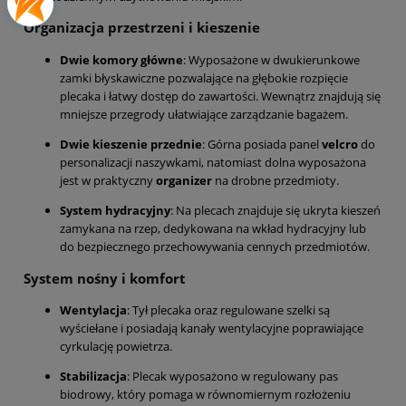
Organizacja przestrzeni i kieszenie
Dwie komory główne
: Wyposażone w dwukierunkowe
zamki błyskawiczne pozwalające na głębokie rozpięcie
plecaka i łatwy dostęp do zawartości. Wewnątrz znajdują się
mniejsze przegrody ułatwiające zarządzanie bagażem.
Dwie kieszenie przednie
: Górna posiada panel
velcro
do
personalizacji naszywkami, natomiast dolna wyposażona
jest w praktyczny
organizer
na drobne przedmioty.
System hydracyjny
: Na plecach znajduje się ukryta kieszeń
zamykana na rzep, dedykowana na wkład hydracyjny lub
do bezpiecznego przechowywania cennych przedmiotów.
System nośny i komfort
Wentylacja
: Tył plecaka oraz regulowane szelki są
wyściełane i posiadają kanały wentylacyjne poprawiające
cyrkulację powietrza.
Stabilizacja
: Plecak wyposażono w regulowany pas
biodrowy, który pomaga w równomiernym rozłożeniu