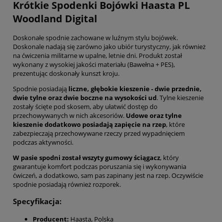
Krótkie Spodenki Bojówki Haasta PL
Woodland Digital
Doskonałe spodnie zachowane w luźnym stylu bojówek.
Doskonale nadają się zarówno jako ubiór turystyczny, jak również
na ćwiczenia militarne w upalne, letnie dni. Produkt został
wykonany z wysokiej jakości materiału (Bawełna + PES),
prezentując doskonały kunszt kroju.
Spodnie posiadają
liczne, głębokie kieszenie - dwie przednie,
dwie tylne oraz dwie boczne na wysokości ud
. Tylne kieszenie
zostały ścięte pod skosem, aby ułatwić dostęp do
przechowywanych w nich akcesoriów.
Udowe oraz tylne
kieszenie dodatkowo posiadają zapięcie na rzep
, które
zabezpieczają przechowywane rzeczy przed wypadnięciem
podczas aktywności.
W pasie spodni został wszyty gumowy ściągacz
, który
gwarantuje komfort podczas poruszania się i wykonywania
ćwiczeń, a dodatkowo, sam pas zapinany jest na rzep. Oczywiście
spodnie posiadają również rozporek.
Specyfikacja:
Producent:
Haasta, Polska