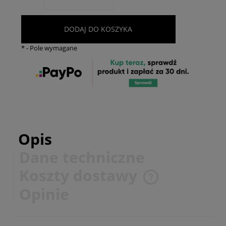
DODAJ DO KOSZYKA
*
- Pole wymagane
Opis
Dane techniczne
Koszty dostawy
Cena nie zawiera ewentualnych kosztów płatności
Opinie