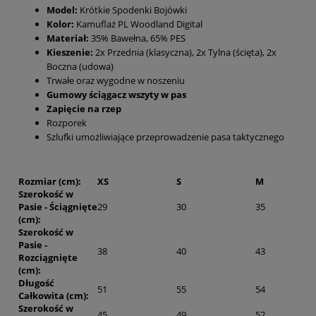
Model:
Krótkie Spodenki Bojówki
Kolor:
Kamuflaż PL Woodland Digital
Materiał:
35% Bawełna, 65% PES
Kieszenie:
2x Przednia (klasyczna), 2x Tylna (ścięta), 2x
Boczna (udowa)
Trwałe oraz wygodne w noszeniu
Gumowy ściągacz wszyty w pas
Zapięcie na rzep
Rozporek
Szlufki umożliwiające przeprowadzenie pasa taktycznego
Rozmiar (cm):
XS
S
M
Szerokość w
Pasie - Ściągnięte
29
30
35
(cm):
Szerokość w
Pasie -
38
40
43
Rozciągnięte
(cm):
Długość
51
55
54
Całkowita (cm):
Szerokość w
45
49
52