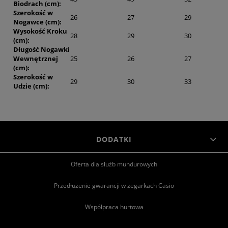
Biodrach (cm):
Szerokość w
26
27
29
Nogawce (cm):
Wysokość Kroku
28
29
30
(cm):
Długość Nogawki
Wewnętrznej
25
26
27
(cm):
Szerokość w
29
30
33
Udzie (cm):
DODATKI
Oferta dla służb mundurowych
Przedłużenie gwarancji w zegarkach Casio
Współpraca hurtowa