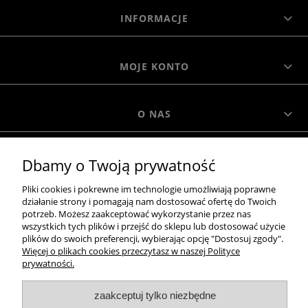
INFORMACJE
MOJE KONTO
O NAS
Dbamy o Twoją prywatność
MOROWO
Pliki cookies i pokrewne im technologie umożliwiają poprawne
działanie strony i pomagają nam dostosować ofertę do Twoich
WSZELKIE PRAWA ZASTRZEŻONE MOROWO © 2018
potrzeb. Możesz zaakceptować wykorzystanie przez nas
wszystkich tych plików i przejść do sklepu lub dostosować użycie
plików do swoich preferencji, wybierając opcję "Dostosuj zgody".
Więcej o plikach cookies przeczytasz w naszej Polityce
realizacja:
prywatności.
Sklep internetowy Shoper.pl
zaakceptuj tylko niezbędne
pokaż pełną wersję strony