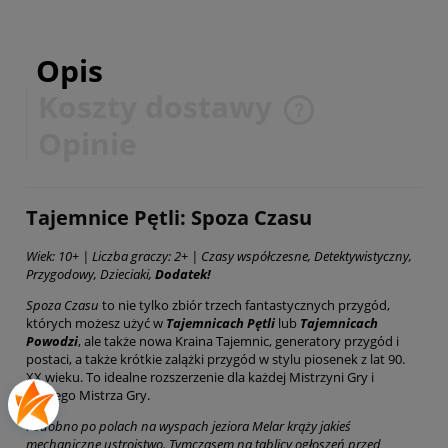
Opis
Koszty dostawy
Cena nie zawiera ewentualnych kosztów płatności
Opinie
Tajemnice Pętli: Spoza Czasu
Wiek: 10+ | Liczba graczy: 2+ | Czasy współczesne, Detektywistyczny,
Przygodowy, Dzieciaki,
Dodatek!
Spoza Czasu
to nie tylko zbiór trzech fantastycznych przygód,
których możesz użyć w
Tajemnicach Pętli
lub
Tajemnicach
Powodzi
, ale także nowa Kraina Tajemnic, generatory przygód i
postaci, a także krótkie zalążki przygód w stylu piosenek z lat 90.
XX wieku. To idealne rozszerzenie dla każdej Mistrzyni Gry i
każdego Mistrza Gry.
Podobno po polach na wyspach jeziora Melar krąży jakieś
mechaniczne ustrojstwo. Tymczasem na tablicy ogłoszeń przed