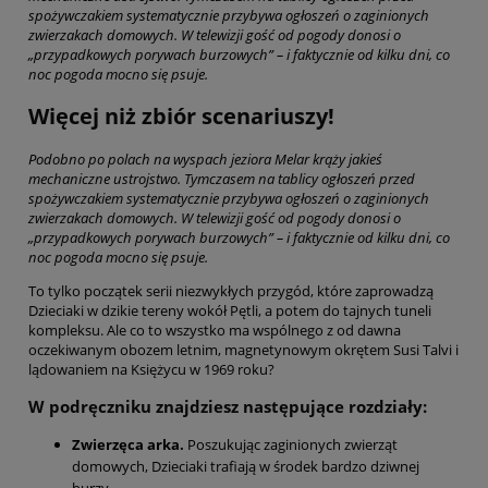
spożywczakiem systematycznie przybywa ogłoszeń o zaginionych
zwierzakach domowych. W telewizji gość od pogody donosi o
„przypadkowych porywach burzowych” – i faktycznie od kilku dni, co
noc pogoda mocno się psuje.
Więcej niż zbiór scenariuszy!
Podobno po polach na wyspach jeziora Melar krąży jakieś
mechaniczne ustrojstwo. Tymczasem na tablicy ogłoszeń przed
spożywczakiem systematycznie przybywa ogłoszeń o zaginionych
zwierzakach domowych. W telewizji gość od pogody donosi o
„przypadkowych porywach burzowych” – i faktycznie od kilku dni, co
noc pogoda mocno się psuje.
To tylko początek serii niezwykłych przygód, które zaprowadzą
Dzieciaki w dzikie tereny wokół Pętli, a potem do tajnych tuneli
kompleksu. Ale co to wszystko ma wspólnego z od dawna
oczekiwanym obozem letnim, magnetynowym okrętem Susi Talvi i
lądowaniem na Księżycu w 1969 roku?
W podręczniku znajdziesz następujące rozdziały:
Zwierzęca arka.
Poszukując zaginionych zwierząt
domowych, Dzieciaki trafiają w środek bardzo dziwnej
burzy.