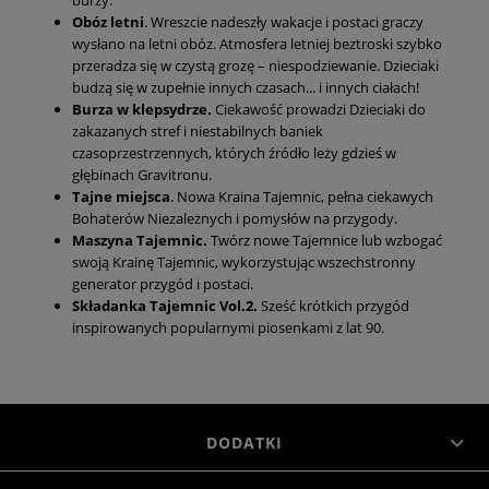
Obóz letni
. Wreszcie nadeszły wakacje i postaci graczy
wysłano na letni obóz. Atmosfera letniej beztroski szybko
przeradza się w czystą grozę – niespodziewanie. Dzieciaki
budzą się w zupełnie innych czasach... i innych ciałach!
Burza w klepsydrze.
Ciekawość prowadzi Dzieciaki do
zakazanych stref i niestabilnych baniek
czasoprzestrzennych, których źródło leży gdzieś w
głębinach Gravitronu.
Tajne miejsca
. Nowa Kraina Tajemnic, pełna ciekawych
Bohaterów Niezależnych i pomysłów na przygody.
Maszyna Tajemnic.
Twórz nowe Tajemnice lub wzbogać
swoją Krainę Tajemnic, wykorzystując wszechstronny
generator przygód i postaci.
Składanka Tajemnic Vol.2.
Sześć krótkich przygód
inspirowanych popularnymi piosenkami z lat 90.
DODATKI