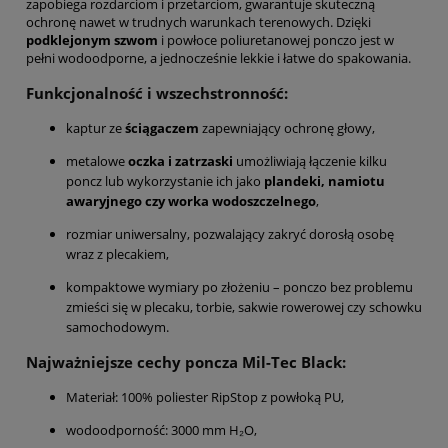
zapobiega rozdarciom i przetarciom, gwarantuje skuteczną
ochronę nawet w trudnych warunkach terenowych. Dzięki
podklejonym szwom
i powłoce poliuretanowej ponczo jest w
pełni wodoodporne, a jednocześnie lekkie i łatwe do spakowania.
Funkcjonalność i wszechstronność:
kaptur ze
ściągaczem
zapewniający ochronę głowy,
metalowe
oczka i zatrzaski
umożliwiają łączenie kilku
poncz lub wykorzystanie ich jako
plandeki, namiotu
awaryjnego czy worka wodoszczelnego
,
rozmiar uniwersalny, pozwalający zakryć dorosłą osobę
wraz z plecakiem,
kompaktowe wymiary po złożeniu – ponczo bez problemu
zmieści się w plecaku, torbie, sakwie rowerowej czy schowku
samochodowym.
Najważniejsze cechy poncza Mil-Tec Black:
Materiał: 100% poliester RipStop z powłoką PU,
wodoodporność: 3000 mm H₂O,