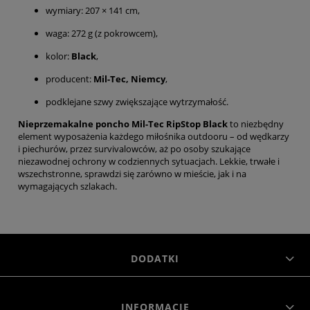
wymiary: 207 × 141 cm,
waga: 272 g (z pokrowcem),
kolor:
Black
,
producent:
Mil-Tec, Niemcy
,
podklejane szwy zwiększające wytrzymałość.
Nieprzemakalne poncho Mil-Tec RipStop Black
to niezbędny
element wyposażenia każdego miłośnika outdooru – od wędkarzy
i piechurów, przez survivalowców, aż po osoby szukające
niezawodnej ochrony w codziennych sytuacjach. Lekkie, trwałe i
wszechstronne, sprawdzi się zarówno w mieście, jak i na
wymagających szlakach.
DODATKI
INFORMACJE