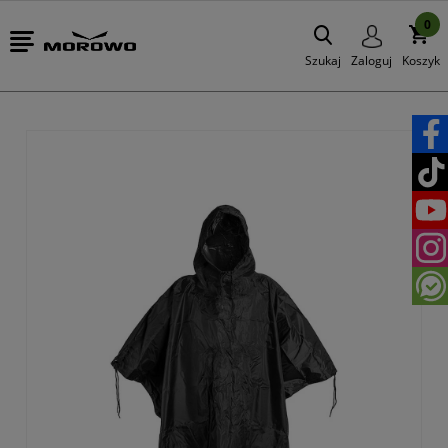
0
Szukaj
Zaloguj
Koszyk