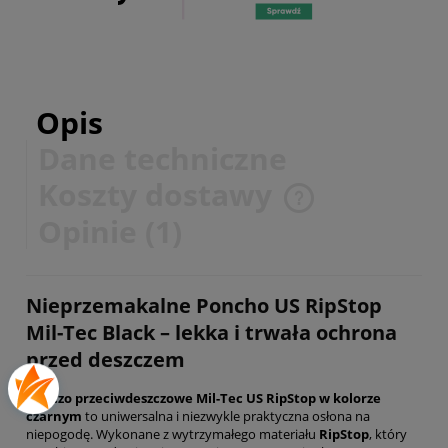
Opis
Dane techniczne
Koszty dostawy
Cena nie zawiera ewentualnych kosztów płatności
Opinie
(1)
Nieprzemakalne Poncho US RipStop
Mil-Tec Black – lekka i trwała ochrona
przed deszczem
Ponczo przeciwdeszczowe Mil-Tec US RipStop w kolorze
czarnym
to uniwersalna i niezwykle praktyczna osłona na
niepogodę. Wykonane z wytrzymałego materiału
RipStop
, który