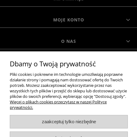
MOJE KONTO
O NAS
Dbamy o Twoją prywatność
MOROWO
Pliki cookies i pokrewne im technologie umożliwiają poprawne
działanie strony i pomagają nam dostosować ofertę do Twoich
WSZELKIE PRAWA ZASTRZEŻONE MOROWO © 2018
potrzeb. Możesz zaakceptować wykorzystanie przez nas
wszystkich tych plików i przejść do sklepu lub dostosować użycie
plików do swoich preferencji, wybierając opcję "Dostosuj zgody".
Więcej o plikach cookies przeczytasz w naszej Polityce
realizacja:
prywatności.
Sklep internetowy Shoper.pl
zaakceptuj tylko niezbędne
pokaż pełną wersję strony