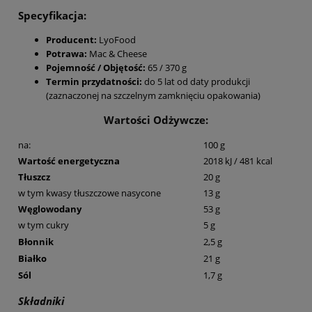
Specyfikacja:
Producent:
LyoFood
Potrawa:
Mac & Cheese
Pojemność
/ Objętość:
65 / 370 g
Termin przydatności:
do 5 lat od daty produkcji
(zaznaczonej na szczelnym zamknięciu opakowania)
Wartości Odżywcze:
na:
100 g
Wartość energetyczna
2018 kJ / 481 kcal
Tłuszcz
20 g
w tym kwasy tłuszczowe nasycone
13 g
Węglowodany
53 g
w tym cukry
5 g
Błonnik
2,5 g
Białko
21 g
Sól
1,7 g
Składniki