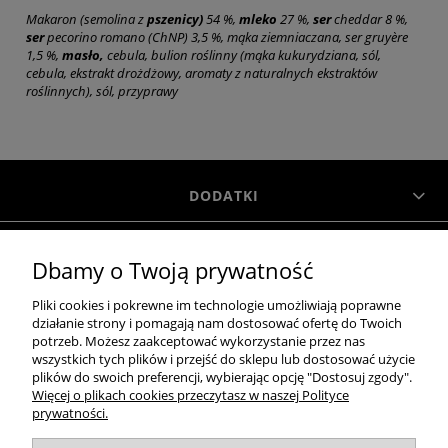
Makaron (semolina z
pszenicy)
54 %,
mleko
27 %,
ser
cheddar 8 %,
ser
pecorino romano (ChNP) 3,5 %, mąka ziemniaczana, ser gruyère
1,5 %,
masło,
cebula, bulion roślinny (mąka kukurydziana, sól,
cebula, ekstrakt drożdżowy, aromaty z naturalnych ekstraktów
roślinnych), sól, przyprawy
DODATKI
Dbamy o Twoją prywatność
INFORMACJE
Pliki cookies i pokrewne im technologie umożliwiają poprawne
działanie strony i pomagają nam dostosować ofertę do Twoich
MOJE KONTO
potrzeb. Możesz zaakceptować wykorzystanie przez nas
wszystkich tych plików i przejść do sklepu lub dostosować użycie
plików do swoich preferencji, wybierając opcję "Dostosuj zgody".
Więcej o plikach cookies przeczytasz w naszej Polityce
O NAS
prywatności.