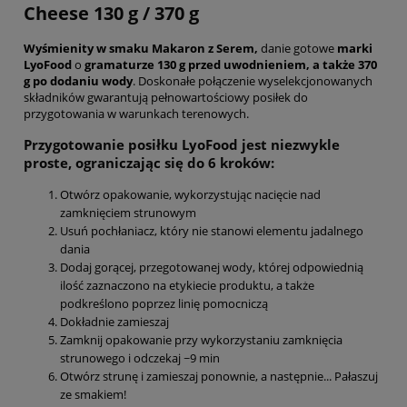
Cheese 130 g / 370 g
Wyśmienity w smaku Makaron z Serem,
danie gotowe
marki
LyoFood
o
gramaturze 130 g przed uwodnieniem, a także 370
g po dodaniu wody
. Doskonałe połączenie wyselekcjonowanych
składników gwarantują pełnowartościowy posiłek do
przygotowania w warunkach terenowych.
Przygotowanie posiłku LyoFood jest niezwykle
proste, ograniczając się do 6 kroków:
Otwórz opakowanie, wykorzystując nacięcie nad
zamknięciem strunowym
Usuń pochłaniacz, który nie stanowi elementu jadalnego
dania
Dodaj gorącej, przegotowanej wody, której odpowiednią
ilość zaznaczono na etykiecie produktu, a także
podkreślono poprzez linię pomocniczą
Dokładnie zamieszaj
Zamknij opakowanie przy wykorzystaniu zamknięcia
strunowego i odczekaj ~9 min
Otwórz strunę i zamieszaj ponownie, a następnie... Pałaszuj
ze smakiem!