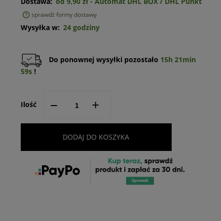
Dostawa:
od 9,90 zł
- Automat DHL BOX / DHL Punkt
sprawdź formy dostawy
Cena nie zawiera ewentualnych kosztów płatności
Wysyłka w:
24 godziny
Do ponownej wysyłki pozostało
15h 21min
59s
!
--
+
Ilość
DODAJ DO KOSZYKA