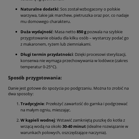
Naturalne dodatki
: Sos został wzbogacony o polskie
warzywa, takie jak marchew, pietruszka oraz por, co nadaje
mu domowego charakteru.
Duża wydajność
: Masa netto
850 g
pozwala na szybkie
przygotowanie obiadu dla kilku osób – wystarczy podać go
z makaronem, ryżem lub ziemniakami.
Długi termin przydatności
: Dzięki procesowi sterylizacji,
konserwa nie wymaga przechowywania w lodówce (zakres
temperatur 0-25°C).
Sposób przygotowania:
Danie jest gotowe do spożycia po podgrzaniu. Można to zrobić na
dwa sposoby:
Tradycyjnie
: Przełożyć zawartość do garnka i podgrzewać
na małym ogniu, mieszając.
W kąpieli wodnej
: Wstawić zamkniętą puszkę do kotła z
wrzącą wodą na około
30-40 minut
(idealne rozwiązanie w
warunkach polowych, oszczędzające naczynia).