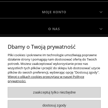
MOJE KONTO
O NAS
Dbamy o Twoją prywatność
MOROWO
Pliki cookies i pokrewne im technologie umożliwiają poprawne
działanie strony i pomagają nam dostosować ofertę do Twoich
WSZELKIE PRAWA ZASTRZEŻONE MOROWO © 2018
potrzeb. Możesz zaakceptować wykorzystanie przez nas
wszystkich tych plików i przejść do sklepu lub dostosować użycie
plików do swoich preferencji, wybierając opcję "Dostosuj zgody".
Więcej o plikach cookies przeczytasz w naszej Polityce
realizacja:
prywatności.
Sklep internetowy Shoper.pl
zaakceptuj tylko niezbędne
pokaż pełną wersję strony
NASZE ODZNAKI
dostosuj zgody