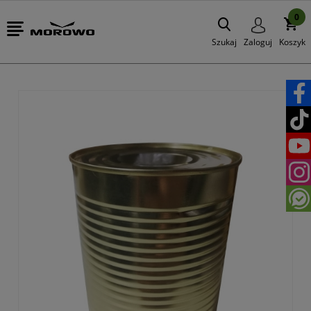
0
Szukaj
Zaloguj
Koszyk