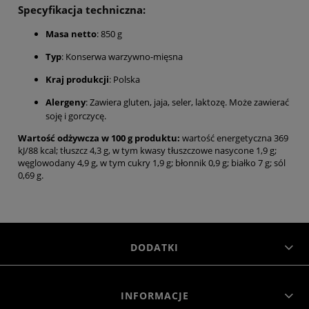
Specyfikacja techniczna:
Masa netto
: 850 g
Typ
: Konserwa warzywno-mięsna
Kraj produkcji
: Polska
Alergeny
: Zawiera gluten, jaja, seler, laktozę. Może zawierać
soję i gorczycę.
Wartość odżywcza w 100 g produktu:
wartość energetyczna 369
kJ/88 kcal; tłuszcz 4,3 g, w tym kwasy tłuszczowe nasycone 1,9 g;
węglowodany 4,9 g, w tym cukry 1,9 g; błonnik 0,9 g; białko 7 g; sól
0,69 g.
DODATKI
INFORMACJE