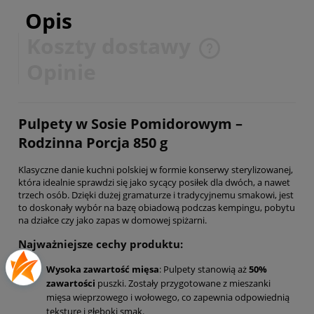
Opis
Koszty dostawy
Cena nie zawiera ewentualnych kosztów płatności
Opinie
Pulpety w Sosie Pomidorowym –
Rodzinna Porcja 850 g
Klasyczne danie kuchni polskiej w formie konserwy sterylizowanej,
która idealnie sprawdzi się jako sycący posiłek dla dwóch, a nawet
trzech osób. Dzięki dużej gramaturze i tradycyjnemu smakowi, jest
to doskonały wybór na bazę obiadową podczas kempingu, pobytu
na działce czy jako zapas w domowej spiżarni.
Najważniejsze cechy produktu:
Wysoka zawartość mięsa
: Pulpety stanowią aż
50%
zawartości
puszki. Zostały przygotowane z mieszanki
mięsa wieprzowego i wołowego, co zapewnia odpowiednią
teksturę i głęboki smak.