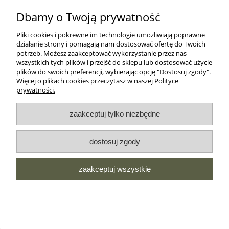
MOJE KONTO
Dbamy o Twoją prywatność
Pliki cookies i pokrewne im technologie umożliwiają poprawne
O NAS
działanie strony i pomagają nam dostosować ofertę do Twoich
potrzeb. Możesz zaakceptować wykorzystanie przez nas
wszystkich tych plików i przejść do sklepu lub dostosować użycie
MOROWO
plików do swoich preferencji, wybierając opcję "Dostosuj zgody".
Więcej o plikach cookies przeczytasz w naszej Polityce
prywatności.
WSZELKIE PRAWA ZASTRZEŻONE MOROWO © 2018
zaakceptuj tylko niezbędne
realizacja:
dostosuj zgody
Sklep internetowy Shoper.pl
zaakceptuj wszystkie
pokaż pełną wersję strony