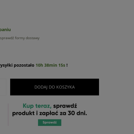
paniu
sprawdź formy dostawy
ysyłki pozostało
10h 38min 14s
!
+
DODAJ DO KOSZYKA