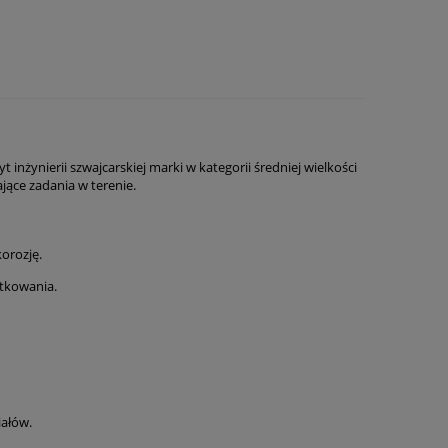
yt inżynierii szwajcarskiej marki w kategorii średniej wielkości
jące zadania w terenie.
orozję.
ytkowania.
iałów.