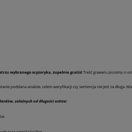
strzu wybranego scyzoryka, zupełnie gratis!
Treść graweru prosimy o um
tanie poddana analizie, celem weryfikacji czy sentencja nie jest za długa. 
dardów, zależnych od długości ostrza:
ków
ych oraz szerokości liter.