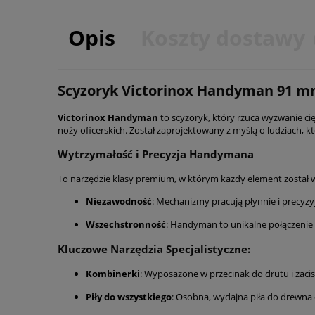
Opis
Koszty dostawy
Scyzoryk Victorinox Handyman 91 m
Victorinox Handyman
to scyzoryk, który rzuca wyzwanie c
noży oficerskich. Został zaprojektowany z myślą o ludziach, 
Wytrzymałość i Precyzja Handymana
To narzędzie klasy premium, w którym każdy element został 
Niezawodność
: Mechanizmy pracują płynnie i precyzy
Wszechstronność
: Handyman to unikalne połączenie n
Kluczowe Narzędzia Specjalistyczne:
Kombinerki
: Wyposażone w przecinak do drutu i zaci
Piły do wszystkiego
: Osobna, wydajna piła do drewna 