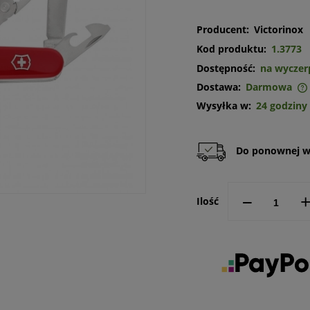
Producent:
Victorinox
Kod produktu:
1.3773
Dostępność:
na wyczer
Dostawa:
Darmowa
Wysyłka w:
24 godziny
Cena nie zawiera ewentualnych
kosztów płatności
Do ponownej w
--
Ilość