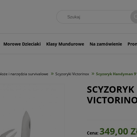
Morowe Dzieciaki
Klasy Mundurowe
Na zamówienie
Pro
»
»
Noże i narzędzia survivalowe
Scyzoryki Victorinox
Scyzoryk Handyman 9
SCYZORYK
VICTORINO
349,00 Z
Cena: