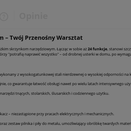
Opinie
Cena nie zawiera ewentualnych
m – Twój Przenośny Warsztat
kosztów płatności
iężkim skrzynkom narzędziowym. Łącząc w sobie aż
24 funkcje
, stanowi szcz
którzy "potrafią naprawić wszystko" – od drobnej usterki w domu, po wymaga
wykonany z wysokogatunkowej stali nierdzewnej o wysokiej odporności na k
jnie, co gwarantuje łatwość obsługi nawet po wielu latach intensywnego uż
arzędzi tnących, stolarskich, ślusarskich i codziennego użytku.
skacz – niezastąpione przy pracach elektrycznych i mechanicznych.
oraz zestaw pilnika i piły do metalu, umożliwiający obróbkę twardych mater