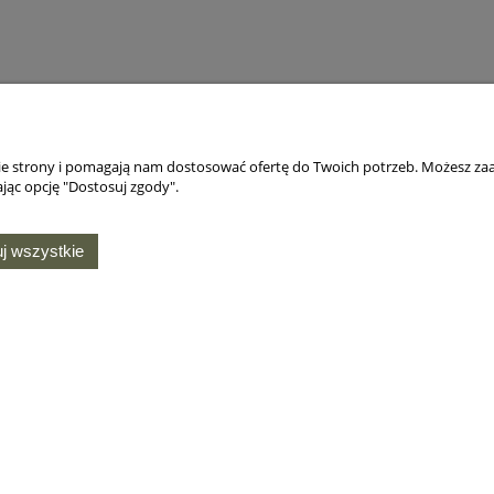
nie strony i pomagają nam dostosować ofertę do Twoich potrzeb. Możesz zaa
jąc opcję "Dostosuj zgody".
j wszystkie
MOJE KONTO
O NAS