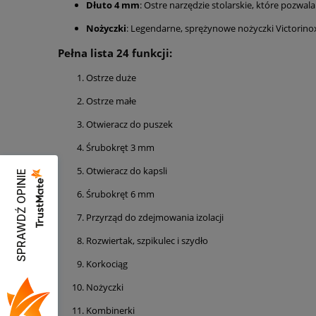
Dłuto 4 mm
: Ostre narzędzie stolarskie, które pozwal
Nożyczki
: Legendarne, sprężynowe nożyczki Victorino
Pełna lista 24 funkcji:
Ostrze duże
Ostrze małe
Otwieracz
do puszek
Śrubokręt 3 mm
Otwieracz do kapsli
SPRAWDŹ OPINIE
Śrubokręt 6 mm
Przyrząd do zdejmowania izolacji
Rozwiertak, szpikulec i szydło
Korkociąg
Nożyczki
Kombinerki