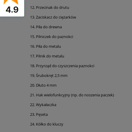
4.9
Przecinak do drutu
Zaciskacz
do ciężarków
Piła do drewna
Pilniczek do paznokci
Piła do metalu
Pilnik do metalu
Przyrząd do czyszczenia paznokci
Śrubokręt 2,5 mm
Dłuto 4 mm
Hak wielofunkcyjny (np. do noszenia paczek)
Wykałaczka
Pęseta
Kółko do kluczy