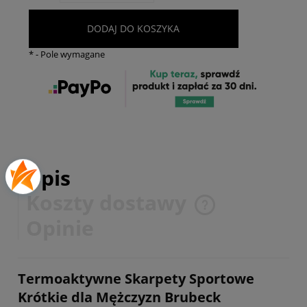
DODAJ DO KOSZYKA
*
- Pole wymagane
Opis
Koszty dostawy
Cena nie zawiera ewentualnych kosztów płatności
Opinie
Termoaktywne Skarpety Sportowe
Krótkie dla Mężczyzn Brubeck