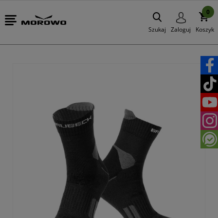
0
Szukaj
Zaloguj
Koszyk