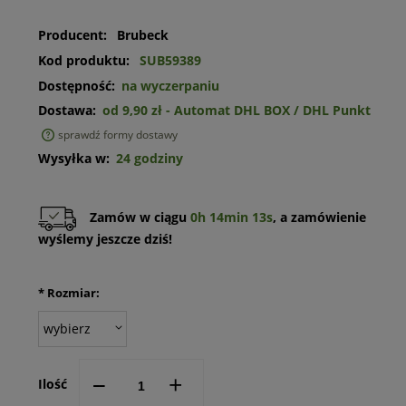
Producent:
Brubeck
Kod produktu:
SUB59389
Dostępność:
na wyczerpaniu
Dostawa:
od 9,90 zł
- Automat DHL BOX / DHL Punkt
sprawdź formy dostawy
Cena nie zawiera ewentualnych kosztów płatności
Wysyłka w:
24 godziny
Zamów w ciągu
0h 14min 13s
, a zamówienie
wyślemy jeszcze dziś!
*
Rozmiar:
--
+
Ilość