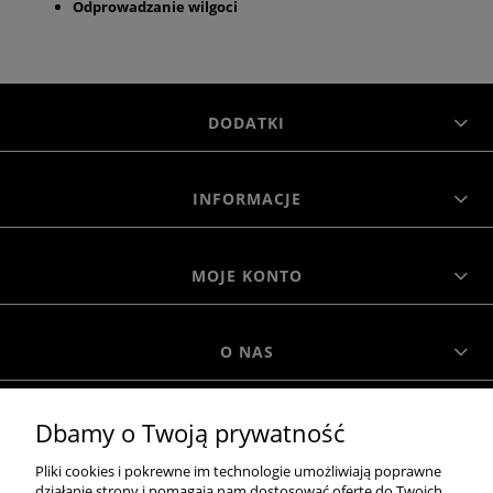
Odprowadzanie wilgoci
DODATKI
INFORMACJE
MOJE KONTO
O NAS
Dbamy o Twoją prywatność
MOROWO
Pliki cookies i pokrewne im technologie umożliwiają poprawne
działanie strony i pomagają nam dostosować ofertę do Twoich
WSZELKIE PRAWA ZASTRZEŻONE MOROWO © 2018