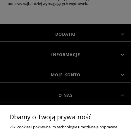
podczas najbardziej wymagających wędrówek.
DODATKI
INFORMACJE
MOJE KONTO
O NAS
Dbamy o Twoją prywatność
MOROWO
Pliki cookies i pokrewne im technologie umożliwiają poprawne