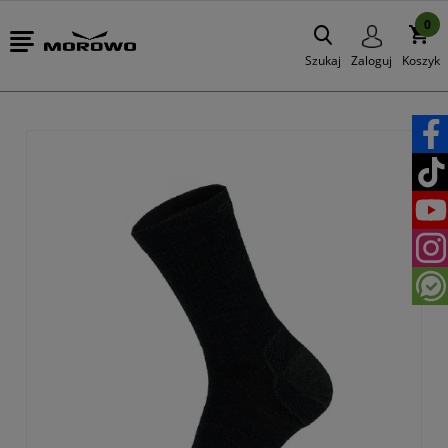
0
Szukaj
Zaloguj
Koszyk