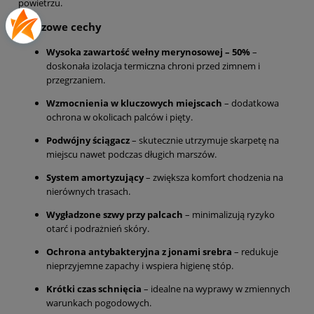
powietrzu.
Kluczowe cechy
Wysoka zawartość wełny merynosowej – 50%
–
doskonała izolacja termiczna chroni przed zimnem i
przegrzaniem.
Wzmocnienia w kluczowych miejscach
– dodatkowa
ochrona w okolicach palców i pięty.
Podwójny ściągacz
– skutecznie utrzymuje skarpetę na
miejscu nawet podczas długich marszów.
System amortyzujący
– zwiększa komfort chodzenia na
nierównych trasach.
Wygładzone szwy przy palcach
– minimalizują ryzyko
otarć i podrażnień skóry.
Ochrona antybakteryjna z jonami srebra
– redukuje
nieprzyjemne zapachy i wspiera higienę stóp.
Krótki czas schnięcia
– idealne na wyprawy w zmiennych
warunkach pogodowych.