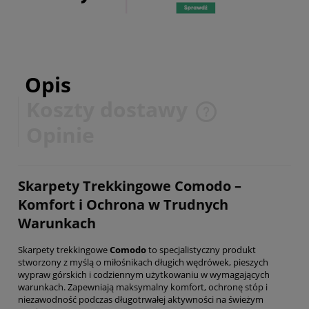
Opis
Koszty dostawy
Cena nie zawiera ewentualnych kosztów płatności
Opinie
Skarpety Trekkingowe Comodo –
Komfort i Ochrona w Trudnych
Warunkach
Skarpety trekkingowe
Comodo
to specjalistyczny produkt
stworzony z myślą o miłośnikach długich wędrówek, pieszych
wypraw górskich i codziennym użytkowaniu w wymagających
warunkach. Zapewniają maksymalny komfort, ochronę stóp i
niezawodność podczas długotrwałej aktywności na świeżym