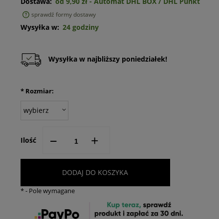
Dostawa:
od 9,90 zł
- Automat DHL BOX / DHL Punkt
sprawdź formy dostawy
Cena nie zawiera ewentualnych kosztów płatności
Wysyłka w:
24 godziny
Wysyłka w najbliższy poniedziałek!
*
Rozmiar:
--
+
Ilość
DODAJ DO KOSZYKA
*
- Pole wymagane