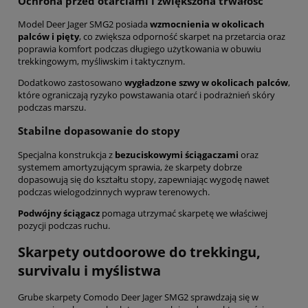
Ochrona przed otarciami i zwiększona trwałość
Model Deer Jager SMG2 posiada
wzmocnienia w okolicach
palców i pięty
, co zwiększa odporność skarpet na przetarcia oraz
poprawia komfort podczas długiego użytkowania w obuwiu
trekkingowym, myśliwskim i taktycznym.
Dodatkowo zastosowano
wygładzone szwy w okolicach palców
,
które ograniczają ryzyko powstawania otarć i podrażnień skóry
podczas marszu.
Stabilne dopasowanie do stopy
Specjalna konstrukcja z
bezuciskowymi ściągaczami
oraz
systemem amortyzującym sprawia, że skarpety dobrze
dopasowują się do kształtu stopy, zapewniając wygodę nawet
podczas wielogodzinnych wypraw terenowych.
Podwójny ściągacz
pomaga utrzymać skarpetę we właściwej
pozycji podczas ruchu.
Skarpety outdoorowe do trekkingu,
survivalu i myślistwa
Grube skarpety Comodo Deer Jager SMG2 sprawdzają się w