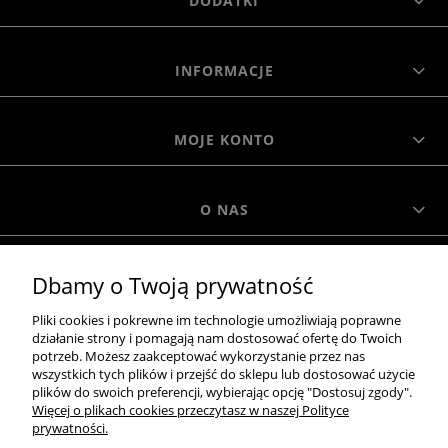
DODATKI
INFORMACJE
MOJE KONTO
O NAS
MOROWO
Dbamy o Twoją prywatność
Pliki cookies i pokrewne im technologie umożliwiają poprawne
WSZELKIE PRAWA ZASTRZEŻONE MOROWO © 2018
działanie strony i pomagają nam dostosować ofertę do Twoich
potrzeb. Możesz zaakceptować wykorzystanie przez nas
wszystkich tych plików i przejść do sklepu lub dostosować użycie
plików do swoich preferencji, wybierając opcję "Dostosuj zgody".
Więcej o plikach cookies przeczytasz w naszej Polityce
realizacja:
prywatności.
Sklep internetowy Shoper.pl