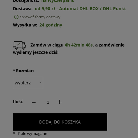
Dostępność:
na wyczerpaniu
Dostawa:
od 9,90 zł
- Automat DHL BOX / DHL Punkt
sprawdź formy dostawy
Cena nie zawiera ewentualnych kosztów płatności
Wysyłka w:
24 godziny
Zamów w ciągu
4h 42min 47s
, a zamówienie
wyślemy jeszcze dziś!
*
Rozmiar:
--
+
Ilość
DODAJ DO KOSZYKA
*
- Pole wymagane