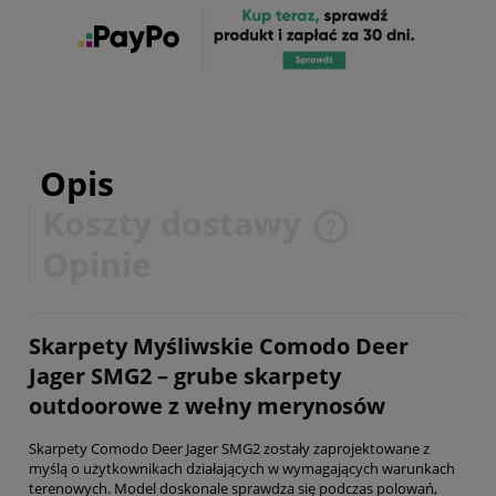
Opis
Koszty dostawy
Cena nie zawiera ewentualnych kosztów płatności
Opinie
Skarpety Myśliwskie Comodo Deer
Jager SMG2 – grube skarpety
outdoorowe z wełny merynosów
Skarpety Comodo Deer Jager SMG2 zostały zaprojektowane z
myślą o użytkownikach działających w wymagających warunkach
terenowych. Model doskonale sprawdza się podczas polowań,