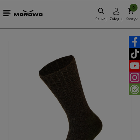
0
Szukaj
Zaloguj
Koszyk