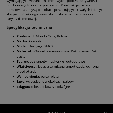
wymagających warunkach terenowych i podczas aktywności
outdoorowych o każdej porze roku. Konstrukcja została
opracowana z myślą o osobach poszukujących trwałych i ciepłych
skarpet do trekkingu, survivalu, bushcraftu, myślistwa oraz
turystyki terenowej.
Specyfikacja techniczna
Producent:
Mondo Calza, Polska
Marka:
Comodo
Model:
Deer Jager SMG2
Materiał:
80% wełna merynosowa, 15% poliamid, 5%
elastan
Typ:
grube skarpety myśliwskie i outdoorowe
Właściwości:
izolacja termiczna, amortyzacja, ochrona
przed otarciami
Wzmocnienia:
palce i pięta
Szwy:
wygładzone w okolicach palców
Ściągacze:
bezuciskowe, podwójne