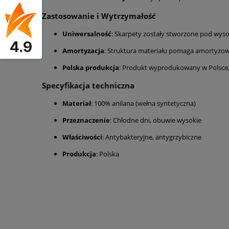
Zastosowanie i Wytrzymałość
Uniwersalność
: Skarpety zostały stworzone pod wyso
4.9
Amortyzacja
: Struktura materiału pomaga amortyzow
Polska produkcja
: Produkt wyprodukowany w Polsce, 
Specyfikacja techniczna
Materiał
: 100% anilana (wełna syntetyczna)
Przeznaczenie
: Chłodne dni, obuwie wysokie
Właściwości
: Antybakteryjne, antygrzybiczne
Produkcja
: Polska