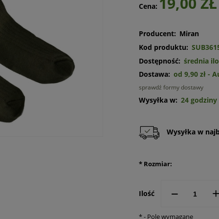
19,00 ZŁ
Cena:
Producent:
Miran
Kod produktu:
SUB361
Dostępność:
średnia il
Dostawa:
od 9,90 zł
- 
sprawdź formy dostawy
Cena n
Wysyłka w:
24 godziny
kosztó
Wysyłka w najbl
*
Rozmiar:
--
Ilość
*
- Pole wymagane