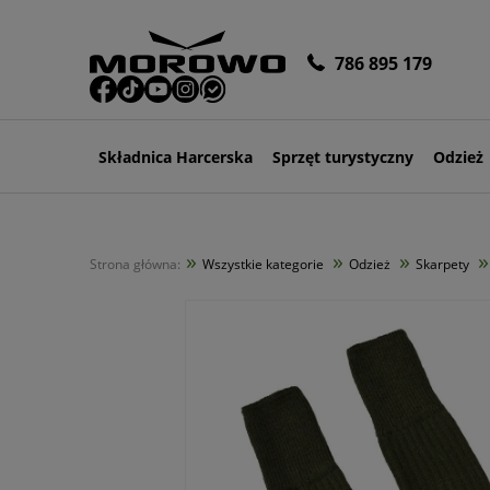
786 895 179
Składnica Harcerska
Sprzęt turystyczny
Odzież
»
»
»
»
Strona główna:
Wszystkie kategorie
Odzież
Skarpety