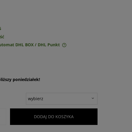
5
ość
Automat DHL BOX / DHL Punkt
ie zawiera ewentualnych
w płatności
iższy poniedziałek!
+
DODAJ DO KOSZYKA