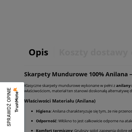
Opis
Koszty dostawy
Skarpety Mundurowe 100% Anilana – 
Klasyczne skarpety mundurowe wykonane w pełni z
anilany
SPRAWDŹ OPINIE
właściwościom, materiał ten stanowi doskonałą alternatywę dl
Właściwości Materiału (Anilana)
Higiena
: Anilana charakteryzuje się tym, że nie prze
Odporność
: Włókno to jest całkowicie odporne na at
Komfort termiczny
: Grubszy splot zapewnia dobre wł