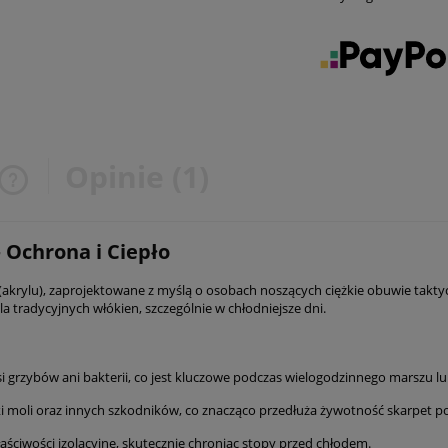
Opinie
(1)
Cena nie zawiera ewentualnych
Ochrona i Ciepło
kosztów płatności
(akrylu), zaprojektowane z myślą o osobach noszących ciężkie obuwie takty
a tradycyjnych włókien, szczególnie w chłodniejsze dni.
nosi grzybów ani bakterii, co jest kluczowe podczas wielogodzinnego marszu
aki moli oraz innych szkodników, co znacząco przedłuża żywotność skarpet 
aściwości izolacyjne, skutecznie chroniąc stopy przed chłodem.