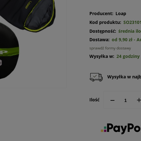
Producent:
Loap
Kod produktu:
SO2310
Dostępność:
średnia il
Dostawa:
od 9,90 zł
- 
sprawdź formy dostawy
Cena n
Wysyłka w:
24 godziny
kosztó
Wysyłka w najbl
--
Ilość