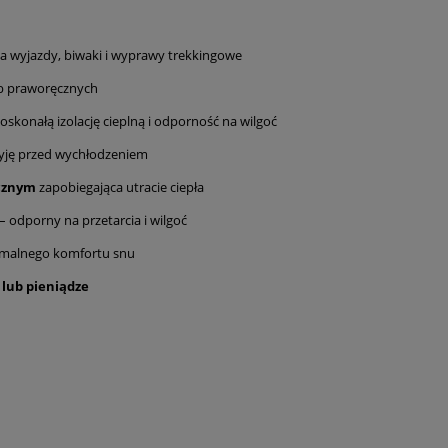
na wyjazdy, biwaki i wyprawy trekkingowe
b praworęcznych
skonałą izolację cieplną i odporność na wilgoć
zyję przed wychłodzeniem
cznym
zapobiegająca utracie ciepła
– odporny na przetarcia i wilgoć
malnego komfortu snu
lub pieniądze