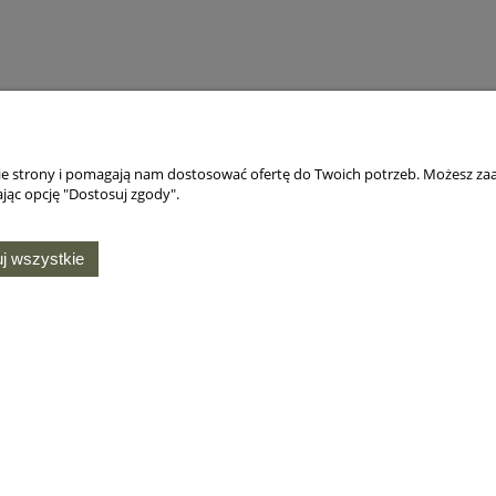
nie strony i pomagają nam dostosować ofertę do Twoich potrzeb. Możesz zaa
jąc opcję "Dostosuj zgody".
j wszystkie
MOJE KONTO
O NAS