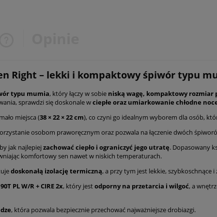
Opinie
Cena nie zawiera ewentualnych
en Right – lekki i kompaktowy śpiwór typu m
kosztów płatności
iwór typu mumia
, który łączy w sobie
niską wagę, kompaktowy rozmiar 
wania, sprawdzi się doskonale w
ciepłe oraz umiarkowanie chłodne noc
mało miejsca (
38 × 22 × 22 cm
), co czyni go idealnym wyborem dla osób, któ
 korzystanie osobom praworęcznym oraz pozwala na łączenie dwóch śpiworó
y jak najlepiej
zachować ciepło i ograniczyć jego utratę
. Dopasowany ks
wniając komfortowy sen nawet w niskich temperaturach.
tuje
doskonałą izolację termiczną
, a przy tym jest lekkie, szybkoschnące
190T PL W/R + CIRE 2x
, który jest
odporny na przetarcia i wilgoć
, a wnętr
ądze
, która pozwala bezpiecznie przechować najważniejsze drobiazgi.