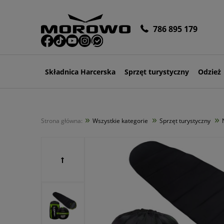
786 895 179
Składnica Harcerska
Sprzęt turystyczny
Odzież
»
»
»
Strona główna:
Wszystkie kategorie
Sprzęt turystyczny