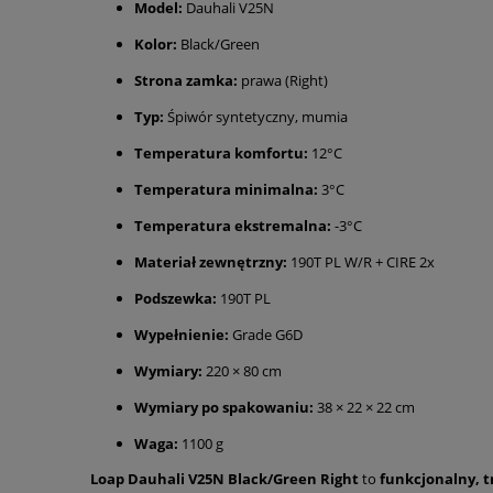
Model:
Dauhali V25N
Kolor:
Black/Green
Strona zamka:
prawa (Right)
Typ:
Śpiwór syntetyczny, mumia
Temperatura komfortu:
12°C
Temperatura minimalna:
3°C
Temperatura ekstremalna:
-3°C
Materiał zewnętrzny:
190T PL W/R + CIRE 2x
Podszewka:
190T PL
Wypełnienie:
Grade G6D
Wymiary:
220 × 80 cm
Wymiary po spakowaniu:
38 × 22 × 22 cm
Waga:
1100 g
Loap Dauhali V25N Black/Green Right
to
funkcjonalny, t