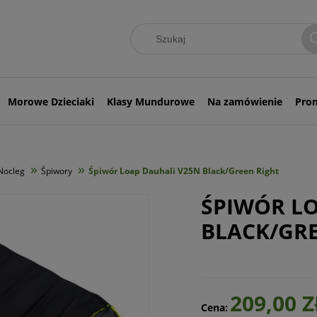
Morowe Dzieciaki
Klasy Mundurowe
Na zamówienie
Pro
»
»
Nocleg
Śpiwory
Śpiwór Loap Dauhali V25N Black/Green Right
ŚPIWÓR L
BLACK/GRE
209,00 Z
Cena: