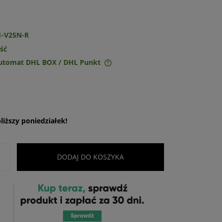
1-V25N-R
ość
Automat DHL BOX / DHL Punkt
ie zawiera ewentualnych
w płatności
iższy poniedziałek!
+
DODAJ DO KOSZYKA