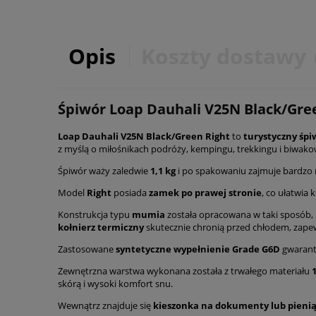
Opis
Koszty dostawy
Śpiwór Loap Dauhali V25N Black/Gre
Loap Dauhali V25N Black/Green Right
to
turystyczny śp
z myślą o miłośnikach podróży, kempingu, trekkingu i biwako
Śpiwór waży zaledwie
1,1 kg
i po spakowaniu zajmuje bardzo 
Model
Right
posiada
zamek po prawej stronie
, co ułatwia
Konstrukcja typu
mumia
została opracowana w taki sposób, b
kołnierz termiczny
skutecznie chronią przed chłodem, zape
Zastosowane
syntetyczne wypełnienie Grade G6D
gwaran
Zewnętrzna warstwa wykonana została z trwałego materiału
skórą i wysoki komfort snu.
Wewnątrz znajduje się
kieszonka na dokumenty lub pieni