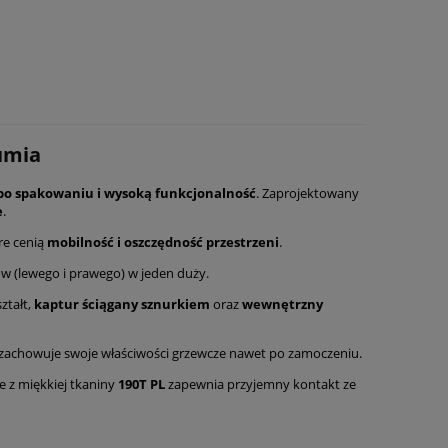
umia
po spakowaniu i wysoką funkcjonalność
. Zaprojektowany
e
.
re cenią
mobilność i oszczędność przestrzeni
.
w (lewego i prawego) w jeden duży.
ztałt,
kaptur ściągany sznurkiem
oraz
wewnętrzny
 i zachowuje swoje właściwości grzewcze nawet po zamoczeniu.
ze z miękkiej tkaniny
190T PL
zapewnia przyjemny kontakt ze