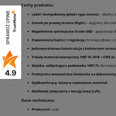
Cechy produktu:
SPRAWDŹ OPINIE
Lekki i kompaktowy śpiwór typu mumia
– idealny 
Zamek po prawej stronie (Right)
– wygodny dla osó
Wypełnienie syntetyczne Grade G6D
– gwarantuje do
Dopasowany kaptur z regulacją
chroniący głowę i s
Jednowarstwowa konstrukcja z kołnierzem termi
Trwały materiał zewnętrzny 190T PL W/R + CIRE 2x
Miękka, oddychająca podszewka 190T PL
dla maksy
4.9
Praktyczna wewnętrzna kieszonka na dokumenty 
Szybkoschnący, łatwy w czyszczeniu materiał
Możliwość połączenia z wersją lewą (Left)
Dane techniczne:
Producent:
Loap