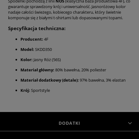
Spodenki pochodzą z linii
NOS
(klasyczna baza produktowa 4F), co
gwarantuje sprawdzony krój i uniwersalność. Jasnoróżowy kolor
nadaje całości świeżego, kobiecego charakteru, który świetnie
komponuje się z białymi t-shirtami lub dopasowanymi topami.
Specyfikacja techniczna:
Producent:
4F
Model:
SKDD350
Kolor:
Jasny Róż (56S)
Materiał główny:
80% bawełna, 20% poliester
Materiał dodatkowy (detale):
97% bawełna, 3% elastan
Krój:
Sportstyle
DODATKI