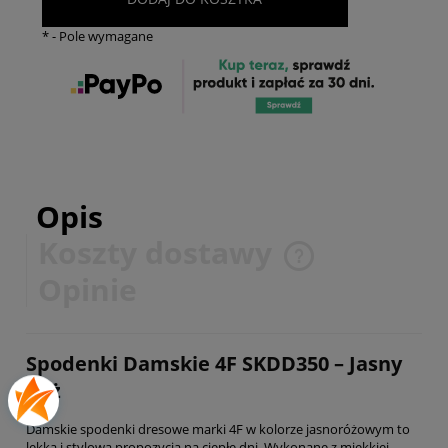
*
- Pole wymagane
Opis
Koszty dostawy
Cena nie zawiera ewentualnych kosztów płatności
Opinie
Spodenki Damskie 4F SKDD350 – Jasny
Róż
Damskie spodenki dresowe marki 4F w kolorze jasnoróżowym to
lekka i stylowa propozycja na ciepłe dni. Wykonane z miękkiej