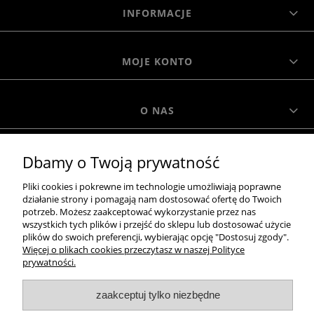
INFORMACJE
MOJE KONTO
O NAS
Dbamy o Twoją prywatność
MOROWO
Pliki cookies i pokrewne im technologie umożliwiają poprawne
działanie strony i pomagają nam dostosować ofertę do Twoich
WSZELKIE PRAWA ZASTRZEŻONE MOROWO © 2018
potrzeb. Możesz zaakceptować wykorzystanie przez nas
wszystkich tych plików i przejść do sklepu lub dostosować użycie
plików do swoich preferencji, wybierając opcję "Dostosuj zgody".
Więcej o plikach cookies przeczytasz w naszej Polityce
realizacja:
prywatności.
Sklep internetowy Shoper.pl
zaakceptuj tylko niezbędne
pokaż pełną wersję strony