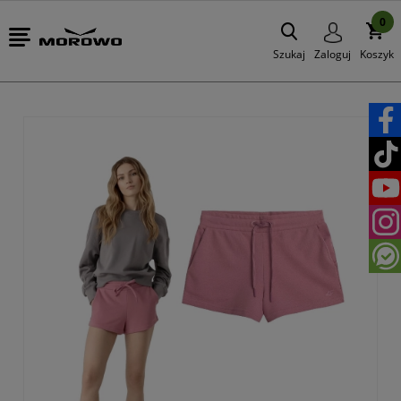
0
Szukaj
Zaloguj
Koszyk