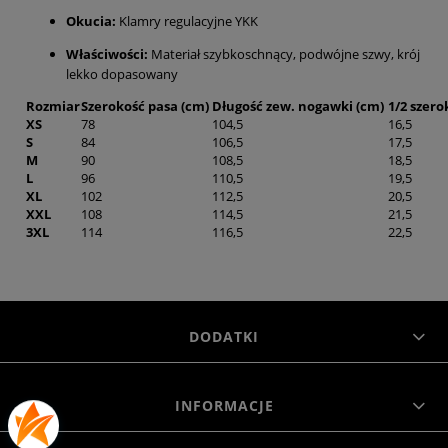
Okucia:
Klamry regulacyjne YKK
Właściwości:
Materiał szybkoschnący, podwójne szwy, krój
lekko dopasowany
Rozmiar
Szerokość pasa (cm)
Długość zew. nogawki (cm)
1/2 szero
XS
78
104,5
16,5
S
84
106,5
17,5
M
90
108,5
18,5
L
96
110,5
19,5
XL
102
112,5
20,5
XXL
108
114,5
21,5
3XL
114
116,5
22,5
DODATKI
INFORMACJE