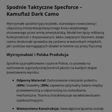
Spodnie Taktyczne Specforce –
Kamuflaż Dark Camo
Wytrzymałe spodnie typu bojówki, stanowiące nowoczesną i
ulepszoną interpretację klasycznego kroju wojskowego
stosowanego przez armię amerykańską. Model ten łączy militarną
funkcjonalność z dopasowanym, lekko zwężanym fasonem, dzięki
czemu doskonale sprawdza się zarówno w warunkach miejskich,
jak i podczas wymagających działań w terenie czy pracy fizycznej.
Wytrzymałość i Polska Produkcja
Spodnie są projektowane i szyte w Polsce, co pozwala na
zachowanie rygorystycznej kontroli jakości na każdym etapie
powstawania wyrobu:
Odporny Materiał:
Zastosowanie mieszanki poliestru
(
65%
) i bawełny (
35%
) zapewnia optymalny balans między
przewiewnością a odpornością na uszkodzenia
mechaniczne. Tkanina charakteryzuje się właściwościami
szybkoschnącymi.
Wzmocniona Konstrukcja:
Newralgiczne łączenia zostały