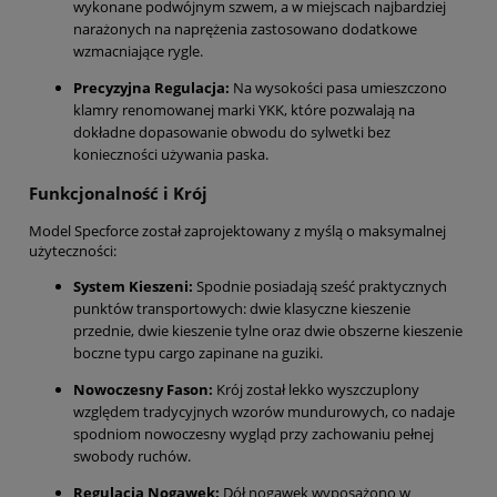
wykonane podwójnym szwem, a w miejscach najbardziej
narażonych na naprężenia zastosowano dodatkowe
wzmacniające rygle.
Precyzyjna Regulacja:
Na wysokości pasa umieszczono
klamry renomowanej marki YKK, które pozwalają na
dokładne dopasowanie obwodu do sylwetki bez
konieczności używania paska.
Funkcjonalność i Krój
Model Specforce został zaprojektowany z myślą o maksymalnej
użyteczności:
System Kieszeni:
Spodnie posiadają sześć praktycznych
punktów transportowych: dwie klasyczne kieszenie
przednie, dwie kieszenie tylne oraz dwie obszerne kieszenie
boczne typu cargo zapinane na guziki.
Nowoczesny Fason:
Krój został lekko wyszczuplony
względem tradycyjnych wzorów mundurowych, co nadaje
spodniom nowoczesny wygląd przy zachowaniu pełnej
swobody ruchów.
Regulacja Nogawek:
Dół nogawek wyposażono w