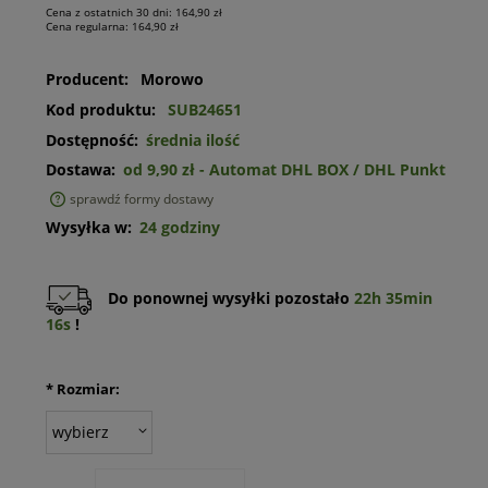
Cena z ostatnich 30 dni:
164,90 zł
Cena regularna:
164,90 zł
Producent:
Morowo
Kod produktu:
SUB24651
Dostępność:
średnia ilość
Dostawa:
od 9,90 zł
- Automat DHL BOX / DHL Punkt
sprawdź formy dostawy
Cena nie zawiera ewentualnych kosztów płatności
Wysyłka w:
24 godziny
Do ponownej wysyłki pozostało
22h 35min
16s
!
*
Rozmiar: