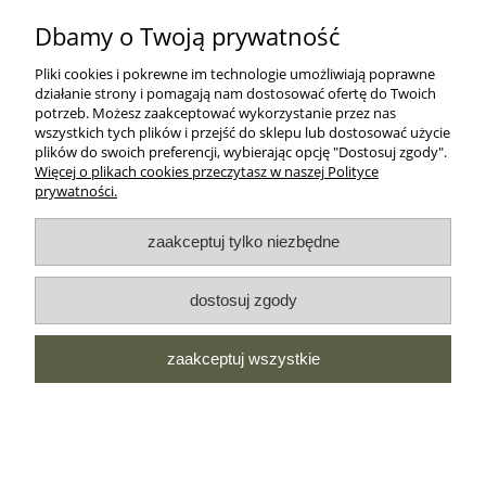
MOJE KONTO
Dbamy o Twoją prywatność
Pliki cookies i pokrewne im technologie umożliwiają poprawne
O NAS
działanie strony i pomagają nam dostosować ofertę do Twoich
potrzeb. Możesz zaakceptować wykorzystanie przez nas
wszystkich tych plików i przejść do sklepu lub dostosować użycie
MOROWO
plików do swoich preferencji, wybierając opcję "Dostosuj zgody".
Więcej o plikach cookies przeczytasz w naszej Polityce
prywatności.
WSZELKIE PRAWA ZASTRZEŻONE MOROWO © 2018
zaakceptuj tylko niezbędne
realizacja:
dostosuj zgody
Sklep internetowy Shoper.pl
zaakceptuj wszystkie
pokaż pełną wersję strony