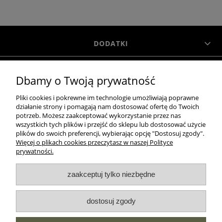
DODATKI
Dbamy o Twoją prywatność
INFORMACJE
Pliki cookies i pokrewne im technologie umożliwiają poprawne
działanie strony i pomagają nam dostosować ofertę do Twoich
MOJE KONTO
potrzeb. Możesz zaakceptować wykorzystanie przez nas
wszystkich tych plików i przejść do sklepu lub dostosować użycie
plików do swoich preferencji, wybierając opcję "Dostosuj zgody".
Więcej o plikach cookies przeczytasz w naszej Polityce
O NAS
prywatności.
zaakceptuj tylko niezbędne
MOROWO
dostosuj zgody
WSZELKIE PRAWA ZASTRZEŻONE MOROWO © 2018