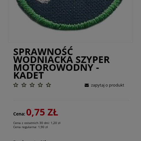
SPRAWNOŚĆ
WODNIACKA SZYPER
MOTOROWODNY -
KADET
zapytaj o produkt
0,75 ZŁ
Cena:
Cena z ostatnich 30 dni:
1,20 zł
Cena regularna:
1,90 zł