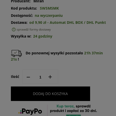
Producent:
Miran
Kod produktu:
SWSMSMK
Dostępność:
na wyczerpaniu
Dostawa:
od 9,90 zł
- Automat DHL BOX / DHL Punkt
sprawdź formy dostawy
Cena nie zawiera ewentualnych kosztów płatności
Wysyłka w:
24 godziny
Do ponownej wysyłki pozostało
21h 37min
21s
!
--
+
Ilość
DODAJ DO KOSZYKA