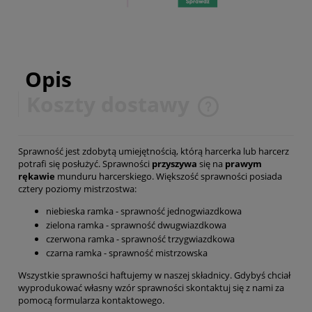
Opis
Koszty dostawy
Cena nie zawiera ewentualnych kosztów płatności
Sprawność jest zdobytą umiejętnością, którą harcerka lub harcerz
potrafi się posłużyć. Sprawności
przyszywa
się na
prawym
rękawie
munduru harcerskiego. Większość sprawności posiada
cztery poziomy mistrzostwa:
niebieska ramka - sprawność jednogwiazdkowa
zielona ramka - sprawność dwugwiazdkowa
czerwona ramka - sprawność trzygwiazdkowa
czarna ramka - sprawność mistrzowska
Wszystkie sprawności haftujemy w naszej składnicy. Gdybyś chciał
wyprodukować własny wzór sprawności skontaktuj się z nami za
pomocą
formularza kontaktowego
.