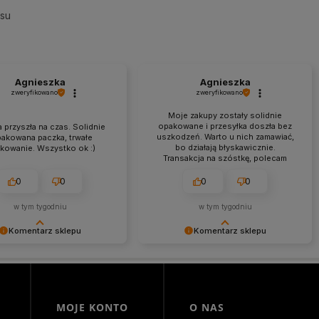
esu
Agnieszka
Agnieszka
zweryfikowano
zweryfikowano
Moje zakupy zostały solidnie
opakowane i przesyłka doszła bez
 przyszła na czas. Solidnie
uszkodzeń. Warto u nich zamawiać,
pakowana paczka, trwałe
bo działają błyskawicznie.
kowanie. Wszystko ok :)
Transakcja na szóstkę, polecam
każdemu.
0
0
0
0
w tym tygodniu
w tym tygodniu
Komentarz sklepu
Komentarz sklepu
my za miłe słowa!
Agnieszka miło nam, że tak bardzo
 się, że zakup przeszedł
ciepło oceniłeś naszą pracę. Mamy
lemowo, oraz, że możemy
nadzieję, że jeszcze do nas
ć odpowiednią obsługę tak
powrócisz! Serdecznie
 klientom. Dziękujemy raz
pozdrawiamy, Morowo Team
MOJE KONTO
O NAS