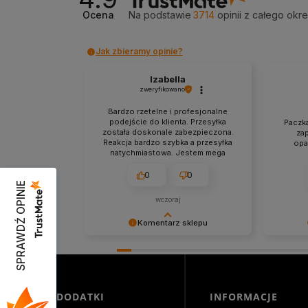
Ocena
Na podstawie
3714
opinii
z całego okr
Jak zbieramy opinie?
Izabella
zweryfikowano
Bardzo rzetelne i profesjonalne
podejście do klienta. Przesyłka
Paczka
została doskonale zabezpieczona.
za
Reakcja bardzo szybka a przesyłka
opa
natychmiastowa. Jestem mega
zadowolona z zakupów w tym
sklepie.
0
0
SPRAWDŹ OPINIE
wczoraj
Komentarz sklepu
Niezmiernie jest nam miło, że nasza
Dziękuje
obsługa trafiła w Twoje gusta. Mamy
Cieszymy
nadzieję, że to nie ostatnie nasze
bezprob
spotkanie :)
zapewni
świetnym
DODATKI
INFORMACJE
jeszcze!