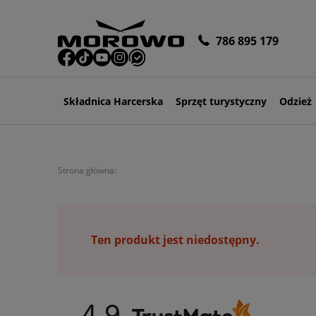
786 895 179
Składnica Harcerska
Sprzęt turystyczny
Odzież
Strona główna:
Ten produkt jest niedostępny.
4.9