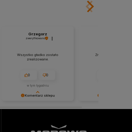
Grzegorz
Joanna
zweryfikowano
zweryfikowano
Wszystko gładko zostało
Znakomity kontakt, zer
zrealizowane.
problemów.
0
0
0
0
w tym tygodniu
w tym miesiącu
Komentarz sklepu
Komentarz sklepu
Niezmiernie jest nam miło, że nasza
Cieszy nas Twoja miła opinia
obsługa trafiła w Twoje gusta. Mamy
zaufanie. Jesteśmy wdzięczn
nadzieję, że to nie ostatnie nasze
wspaniałych klientów jak Ty.
spotkanie :)
pozdrowieniami, obsługa sk