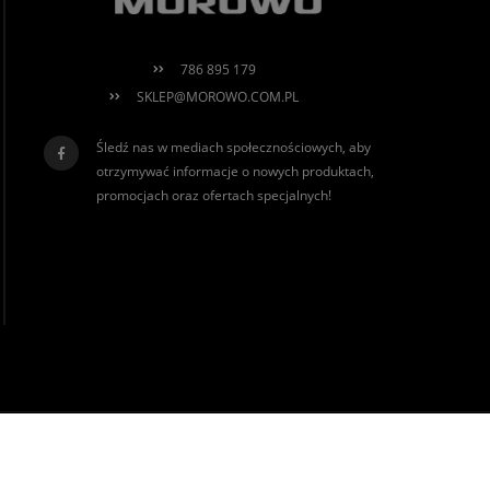
786 895 179
SKLEP@MOROWO.COM.PL
Śledź nas w mediach społecznościowych, aby
otrzymywać informacje o nowych produktach,
promocjach oraz ofertach specjalnych!
realizacja:
Sklep internetowy Shoper.pl