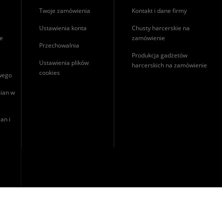
Twoje zamówienia
Kontakt i dane firmy
Ustawienia konta
Chusty harcerskie na
ie
zamówienie
Przechowalnia
Produkcja gadżetów
Ustawienia plików
harcerskich na zamówienie
cookies
owego
ian w
an i