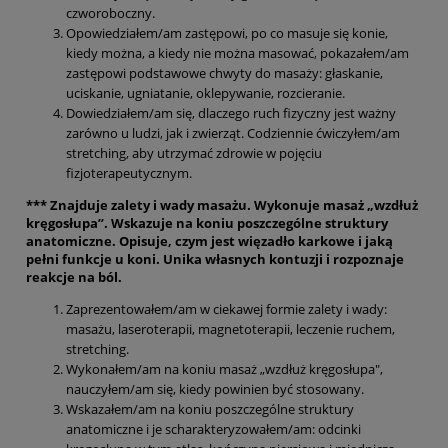
czworoboczny.
Opowiedziałem/am zastępowi, po co masuje się konie,
kiedy można, a kiedy nie można masować, pokazałem/am
zastępowi podstawowe chwyty do masaży: głaskanie,
uciskanie, ugniatanie, oklepywanie, rozcieranie.
Dowiedziałem/am się, dlaczego ruch fizyczny jest ważny
zarówno u ludzi, jak i zwierząt. Codziennie ćwiczyłem/am
stretching, aby utrzymać zdrowie w pojęciu
fizjoterapeutycznym.
*** Znajduje zalety i wady masażu. Wykonuje masaż „wzdłuż
kręgosłupa”. Wskazuje na koniu poszczególne struktury
anatomiczne. Opisuje, czym jest więzadło karkowe i jaką
pełni funkcje u koni. Unika własnych kontuzji i rozpoznaje
reakcje na ból.
Zaprezentowałem/am w ciekawej formie zalety i wady:
masażu, laseroterapii, magnetoterapii, leczenie ruchem,
stretching.
Wykonałem/am na koniu masaż „wzdłuż kręgosłupa",
nauczyłem/am się, kiedy powinien być stosowany.
Wskazałem/am na koniu poszczególne struktury
anatomiczne i je scharakteryzowałem/am: odcinki