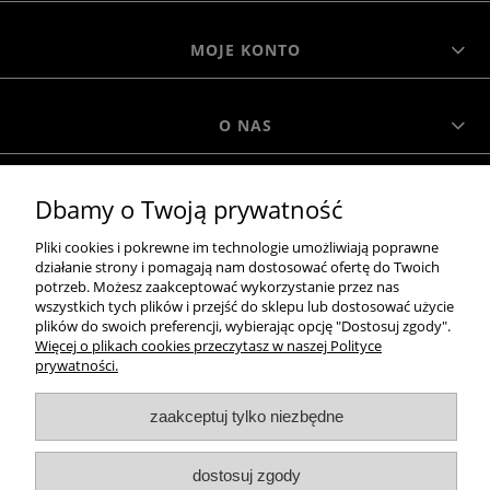
MOJE KONTO
O NAS
MOROWO
Dbamy o Twoją prywatność
Pliki cookies i pokrewne im technologie umożliwiają poprawne
WSZELKIE PRAWA ZASTRZEŻONE MOROWO © 2018
działanie strony i pomagają nam dostosować ofertę do Twoich
potrzeb. Możesz zaakceptować wykorzystanie przez nas
wszystkich tych plików i przejść do sklepu lub dostosować użycie
plików do swoich preferencji, wybierając opcję "Dostosuj zgody".
Więcej o plikach cookies przeczytasz w naszej Polityce
realizacja:
prywatności.
Sklep internetowy Shoper.pl
pokaż pełną wersję strony
zaakceptuj tylko niezbędne
NASZE ODZNAKI
dostosuj zgody