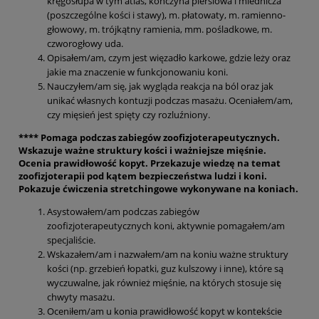
kręgosłupa w tym atlas, kończyna piersiowa i miednicza
(poszczególne kości i stawy), m. płatowaty, m. ramienno-
głowowy, m. trójkątny ramienia, mm. pośladkowe, m.
czworogłowy uda.
Opisałem/am, czym jest więzadło karkowe, gdzie leży oraz
jakie ma znaczenie w funkcjonowaniu koni.
Nauczyłem/am się, jak wygląda reakcja na ból oraz jak
unikać własnych kontuzji podczas masażu. Oceniałem/am,
czy mięsień jest spięty czy rozluźniony.
**** Pomaga podczas zabiegów zoofizjoterapeutycznych.
Wskazuje ważne struktury kości i ważniejsze mięśnie.
Ocenia prawidłowość kopyt. Przekazuje wiedzę na temat
zoofizjoterapii pod kątem bezpieczeństwa ludzi i koni.
Pokazuje ćwiczenia stretchingowe wykonywane na koniach.
Asystowałem/am podczas zabiegów
zoofizjoterapeutycznych koni, aktywnie pomagałem/am
specjaliście.
Wskazałem/am i nazwałem/am na koniu ważne struktury
kości (np. grzebień łopatki, guz kulszowy i inne), które są
wyczuwalne, jak również mięśnie, na których stosuje się
chwyty masażu.
Oceniłem/am u konia prawidłowość kopyt w kontekście