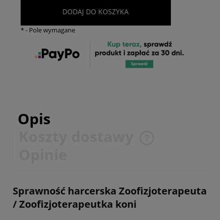
DODAJ DO KOSZYKA
*
- Pole wymagane
Opis
Koszty dostawy
Cena nie zawiera ewentualnych kosztów płatności
Opinie
Sprawność harcerska Zoofizjoterapeuta
/ Zoofizjoterapeutka koni