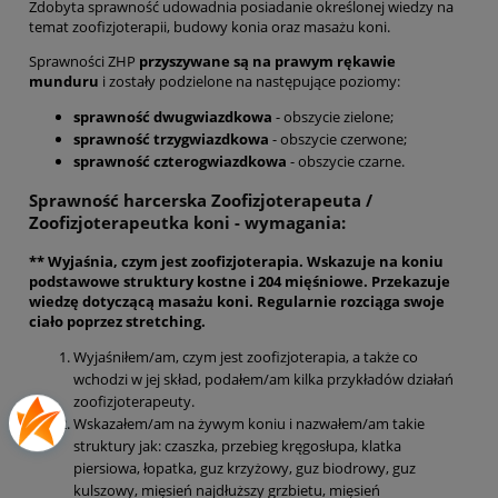
Zdobyta sprawność udowadnia posiadanie określonej wiedzy na
temat zoofizjoterapii, budowy konia oraz masażu koni.
Sprawności ZHP
przyszywane są na prawym rękawie
munduru
i zostały podzielone na następujące poziomy:
sprawność dwugwiazdkowa
- obszycie zielone;
sprawność trzygwiazdkowa
- obszycie czerwone;
sprawność czterogwiazdkowa
- obszycie czarne.
Sprawność harcerska Zoofizjoterapeuta /
Zoofizjoterapeutka koni - wymagania:
** Wyjaśnia, czym jest zoofizjoterapia. Wskazuje na koniu
podstawowe struktury kostne i 204 mięśniowe. Przekazuje
wiedzę dotyczącą masażu koni. Regularnie rozciąga swoje
ciało poprzez stretching.
Wyjaśniłem/am, czym jest zoofizjoterapia, a także co
wchodzi w jej skład, podałem/am kilka przykładów działań
zoofizjoterapeuty.
Wskazałem/am na żywym koniu i nazwałem/am takie
struktury jak: czaszka, przebieg kręgosłupa, klatka
piersiowa, łopatka, guz krzyżowy, guz biodrowy, guz
kulszowy, mięsień najdłuższy grzbietu, mięsień