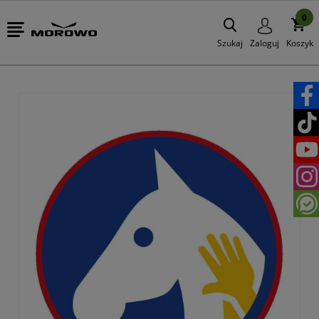
0
Szukaj
Zaloguj
Koszyk